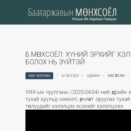
Б.МӨНХСОЁЛ: ХҮНИЙ ЭРХИЙГ Х
БОЛОХ НЬ ЗҮЙТЭЙ
4/18/2025
АДМИН
695 ҮЗСЭН
УИХ ЧУУЛГАН
УИХ-ын чуулганы /2025.04.04/-ний өдрийн
тухай хуульд нэмэлт, өөрчлөлт оруулах тухай
төслүүдийг хэлэлцэх эсэхийг хэлэлцлээ.