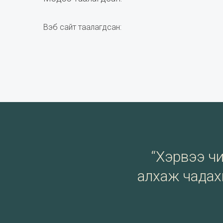
Вэб сайт таалагдсан:
“Хэрвээ чи 
алхаж чадахг