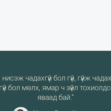
нисэж чадахгүй бол гүй, гүйж чадах
үй бол мөлх, ямар ч зүйл тохиолд
яваад бай.”