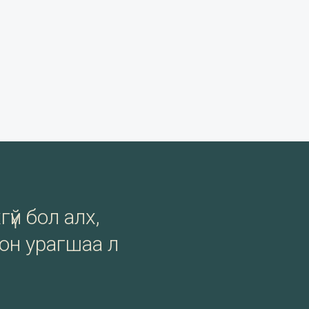
гүй бол алх,
сон урагшаа л