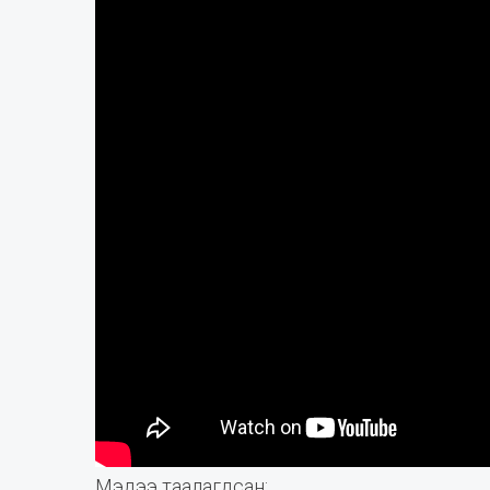
Мэдээ таалагдсан: