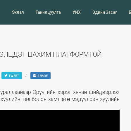
Эхлэл
Танилцуулга
УИХ
Эдийн Засаг
ЭЛЭЛЦДЭГ ЦАХИМ ПЛАТФОРМТОЙ
TWEET
SHARE
 хуралдаанаар Эрүүгийн хэрэг хянан шийдвэрлэх
 хуулийн төсөл болон хамт өргөн мэдүүлсэн хуулийн