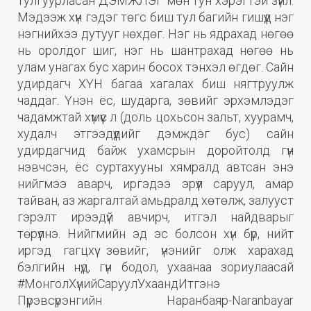
тулгуурласан ДЭМЖЛЭГ мөн тун хэрэгтэй зүйл.
Мэдээж хүн гэдэг төгс биш тул багийн гишүүд нэг
нэгнийхээ дутууг нөхдөг. Нэг нь ядрахад нөгөө
нь оролдог шиг, нэг нь шантрахад нөгөө нь
улам унагах бус харин босох тэнхэл өгдөг. Сайн
удирдагч ХҮН багаа хагалах биш нягтруулж
чаддаг. Үнэн ёс, шударга, зөвийг эрхэмлэдэг
чадамжтай хүмүүс л (доль цохьсон зальт, хуурамч,
худалч этгээдүүдийг дэмждэг бус) сайн
удирдагчид байж ухамсрын доройтолд гүн
нэвчсэн, ёс суртахууны хямралд автсан энэ
нийгмээ аварч, иргэдээ эрүүл саруул, амар
тайван, аз жаргалтай амьдралд хөтөлж, залууст
гэрэлт ирээдүй авчирч, итгэл найдварыг
төрүүлнэ. Нийгмийн эд эс болсон хүн бүр, нийт
иргэд гагцхүү зөвийг, үнэнийг олж харахад
бэлгийн нүд, гүн бодол, ухаанаа зориулаасай
#МонголХүнийСаруулУхаандИтгэнэ
Пүрэвсүрэнгийн Наранбаяр-Naranbayar