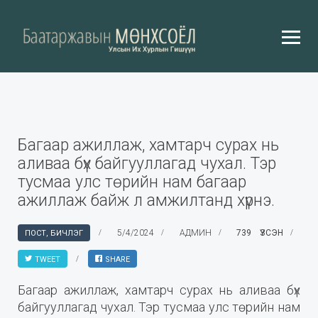
Багаар ажиллаж, хамтарч сурах нь
аливаа бүх байгууллагад чухал. Тэр
тусмаа улс төрийн нам багаар
ажиллаж байж л амжилтанд хүрнэ.
5/4/2024
АДМИН
739 ҮЗСЭН
ПОСТ, БИЧЛЭГ
TWEET
SHARE
Багаар ажиллаж, хамтарч сурах нь аливаа бүх
байгууллагад чухал. Тэр тусмаа улс төрийн нам