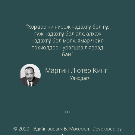
“Хэрвээ чи нисэж чадахгүй бол гүй,
гүйж чадахгүй бол алх, алхаж
чадахгүй бол мөлх, ямар ч зүйл
тохиолдсон урагшаа л яваад
бай.”
Мартин Лютер Кинг
Удирдагч
© 2020 - Эдийн засагч Б. Мөнхсоёл. Developed by