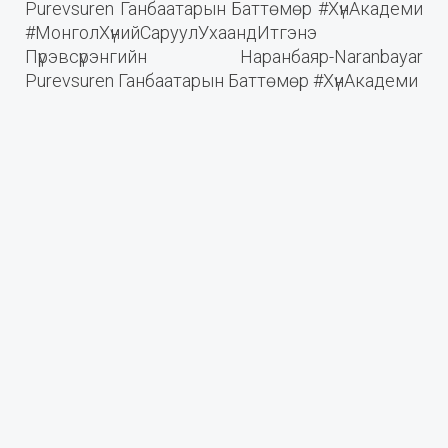
Purevsuren Ганбаатарын Баттөмөр #ХүнАкадеми
#МонголХүнийСаруулУхаандИтгэнэ
Пүрэвсүрэнгийн Наранбаяр-Naranbayar
Purevsuren Ганбаатарын Баттөмөр #ХүнАкадеми