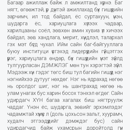
Багаар ажиллаж байж л амжилтанд хүрнэ. Баг
нягт, өгөөжтэй, үр дүнтэй ажиллахад бүх гишүүдийн
зарчимч, ил тод байдал, ёс суртахуун, үнэн,
шударга ёс, хариуцлага хүлээх чадвар,
харилцааны соёл, зөвхөн амин хувиа үл хичээх
байдал, зөв хандлага, мерит, хүндлэл, талархал
гэх мэт бүгд чухал. Ийм сайн баг-байгууллага
буюу институци үүсгэхэд лидерүүдийн гүйцэтгэх
үүрэг, хариуцлага өндөр, бүх гишүүдийн үнэт зүйлд
тулгуурласан ДЭМЖЛЭГ мөн тун хэрэгтэй зүйл.
Мэдээж хүн гэдэг төгс биш тул багийн гишүүд нэг
нэгнийхээ дутууг нөхдөг. Нэг нь ядрахад нөгөө
нь оролдог шиг, нэг нь шантрахад нөгөө нь
улам унагах бус харин босох тэнхэл өгдөг. Сайн
удирдагч ХҮН багаа хагалах биш нягтруулж
чаддаг. Үнэн ёс, шударга, зөвийг эрхэмлэдэг
чадамжтай хүмүүс л (доль цохьсон зальт, хуурамч,
худалч этгээдүүдийг дэмждэг бус) сайн
удирдагчид байж ухамсрын доройтолд гүн