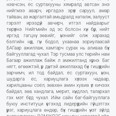
нэвчсэн, ёс суртахууны хямралд автсан энэ
нийгмээ аварч, иргэдээ эрүүл саруул, амар
тайван, аз жаргалтай амьдралд хөтөлж, залууст
гэрэлт ирээдүй авчирч, итгэл найдварыг
төрүүлнэ. Нийгмийн эд эс болсон хүн бүр, нийт
иргэд гагцхүү зөвийг, үнэнийг олж харахад
бэлгийн нүд, гүн бодол, ухаанаа зориулаасай
БАГаар ажиллаж, хамтарч сурах нь аливаа бүх
байгууллагад чухал. Тэр тусмаа улс төрийн нам
Багаар ажиллаж байж л амжилтанд хүрнэ. Баг
нягт, өгөөжтэй, үр дүнтэй ажиллахад бүх гишүүдийн
зарчимч, ил тод байдал, ёс суртахуун, үнэн,
шударга ёс, хариуцлага хүлээх чадвар,
харилцааны соёл, зөвхөн амин хувиа үл хичээх
байдал, зөв хандлага, мерит, хүндлэл, талархал
гэх мэт бүгд чухал. Ийм сайн баг-байгууллага
буюу институци үүсгэхэд лидерүүдийн гүйцэтгэх
үүрэг, хариуцлага өндөр, бүх гишүүдийн үнэт зүйлд