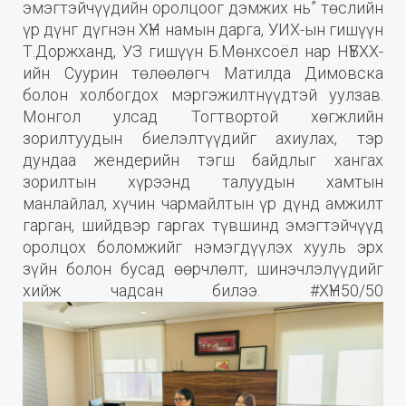
эмэгтэйчүүдийн оролцоог дэмжих нь” төслийн
үр дүнг дүгнэн ХҮН намын дарга, УИХ-ын гишүүн
Т.Доржханд, УЗ гишүүн Б.Мөнхсоёл нар НҮБХХ-
ийн Суурин төлөөлөгч Матилда Димовска
болон холбогдох мэргэжилтнүүдтэй уулзав.
Монгол улсад Тогтвортой хөгжлийн
зорилтуудын биелэлтүүдийг ахиулах, тэр
дундаа жендерийн тэгш байдлыг хангах
зорилтын хүрээнд талуудын хамтын
манлайлал, хүчин чармайлтын үр дүнд амжилт
гарган, шийдвэр гаргах түвшинд эмэгтэйчүүд
оролцох боломжийг нэмэгдүүлэх хууль эрх
зүйн болон бусад өөрчлөлт, шинэчлэлүүдийг
хийж чадсан билээ. #ХҮН50/50