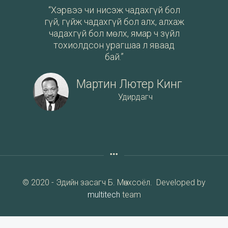
“Хэрвээ чи нисэж чадахгүй бол
гүй, гүйж чадахгүй бол алх, алхаж
чадахгүй бол мөлх, ямар ч зүйл
тохиолдсон урагшаа л яваад
бай.”
Мартин Лютер Кинг
Удирдагч
© 2020 - Эдийн засагч Б. Мөнхсоёл. Developed by
multitech
team