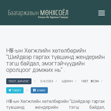
НҮБ-ын Хөгжлийн хөтөлбөрийн
“Шийдвэр гаргах түвшинд жендерийн
тэгш байдал, эмэгтэйчүүдийн
оролцоог дэмжих нь” .
5/4/2024
АДМИН
1057 ҮЗСЭН
ПОСТ, БИЧЛЭГ
TWEET
SHARE
НҮБ-ын Хөгжлийн хөтөлбөрийн “Шийдвэр гаргах
түвшинд жендерийн тэгш байдал,