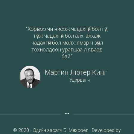
“Хэрвээ чи нисэж чадахгүй бол гүй,
гүйж чадахгүй бол алх, алхаж
чадахгүй бол мөлх, ямар ч зүйл
тохиолдсон урагшаа л яваад
бай.”
Мартин Лютер Кинг
Удирдагч
© 2020 - Эдийн засагч Б. Мөнхсоёл. Developed by