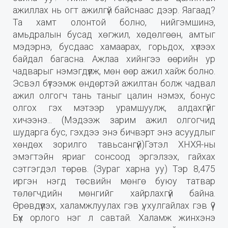
ажиллах нь огт ажилгүй байснаас дээр. Яагаад?
Та хамт олонтой болно, нийгэмшинэ,
амьдралын бусад хөгжил, хөдөлгөөн, амтыг
мэдэрнэ, бусдаас хамаарах, горьдох, хүлээх
байдал багасна. Ажлаа хийнгээ өөрийн ур
чадварыг нэмэгдүүлж, мөн өөр ажил хайж болно.
Эсвэл бүтээмж өндөртэй ажилтан болж чадвал
ажил олгогч тань таныг цалин нэмэх, бонус
олгох гэх мэтээр урамшуулж, алдахгүйг
хичээнэ... (Мэдээж зарим ажил олгогчид
шударга бус, гэхдээ энэ бичвэрт энэ асуудлыг
хөндөх зорилго тавьсангүй)Гэтэл ХНХЯ-ны
эмэгтэйн яриаг сонсоод эргэлзэх, гайхах
сэтгэгдэл төрөв. (Зураг харна уу) Тэр 8,475
иргэн нэгд төсвийн мөнгө буюу татвар
төлөгчдийн мөнгийг хайрлахгүй байна.
Өрөвдүүлэх, халамжлуулах гэв үү, хулгайлах гэв үү?
Бүх орлого нэг л савтай. Халамж жинхэнэ