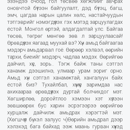
эзэндээ очоод, гол төсвөө хөгжлийг авчрах
оновчтой бүтээн байгуулалт, дэд бүтэц, багш,
эмч, цагдаа нарын цалин хөлс, настайчуудын
тэтгэврийг нэмэгдүүлэх гэх мэтэд зарцуулагдах
ёстой. Монгол өртэй, алдагдалтай улс. Байгаа
төсөв, төгрөг мөнгөө зөв л зарцуулаасай!
Өрөвдүүлэх яагаад муухай вэ? Хүн амьд байгаагаа
мэдэрч амьдарвал гоё. Өөрөөр хэлвэл, өөрийн
тархи, биеийг мэдэрч, чадлаа мэдэх. Өөрийгөө
дайчил, хүс, зорь... Тэгж байж таны сэтгэл
ханамж дээшилнэ, улмаар урам зориг орно.
Амьд хүн сэтгэл ханамжтай, хангалуун байх
ёстой биз? Тухайлбал, хүмүүс заримдаа нас
ахихаараа өрөвдүүлэх дуртай болчихдог мэт.
Хөгширлөө, доройтлоо хэмээн хэт хүлээн
зөвшөөрөх бус харин эсрэгээрээ өөрийгөө
хурцалж дайчилж амьдрах хэрэгтэй мэт.
(Хөгшчүүл бүү хэл залуус ч)Өөрийн амьдрал дээр
хэлэхэд бага байхад ээж маань гурван хүүхэд