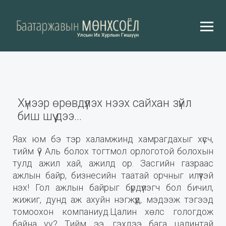
Хүнээр өрөвдүүлэх нээх сайхан зүйл
биш шүү дээ...
Яах юм бэ тэр халамжинд хамрагдахыг хүсч,
тийм үү? Аль болох тогтмол орлоготой болохын
тулд ажил хай, ажилд ор. Засгийн газраас
ажлын байр, бизнесийн таатай орчныг илүүтэй
нэх! Гол ажлын байрыг бүрдүүлэгч бол бичил,
жижиг, дунд аж ахуйн нэгжүүд, мэдээж тэгээд
томоохон компаниуд.Цалин хөлс гологдож
байна уу? Тийм ээ, гэхдээ бага цалинтай