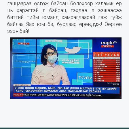
ганцаараа өсгөж байсан болохоор халамж ер
нь хэрэгтэй л байсан, гэхдээ л ээжээсээ
битгий тийм юманд хамрагдаарай гэж гуйж
байлаа...Яах юм бэ, бусдаар өрөвдүүлж! Өөртөө
эзэн бай!