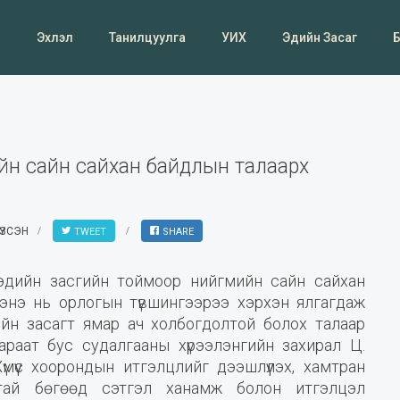
Эхлэл
Танилцуулга
УИХ
Эдийн Засаг
йн сайн сайхан байдлын талаарх
ҮЗСЭН
TWEET
SHARE
эдийн засгийн тоймоор нийгмийн сайн сайхан
 энэ нь орлогын түвшингээрээ хэрхэн ялгагдаж
дийн засагт ямар ач холбогдолтой болох талаар
араат бус судалгааны хүрээлэнгийн захирал Ц.
үмүүс хоорондын итгэлцлийг дээшлүүлэх, хамтран
гатай бөгөөд сэтгэл ханамж болон итгэлцэл