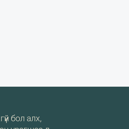
гүй бол алх,