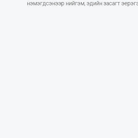
нэмэгдсэнээр нийгэм, эдийн засагт эерэг