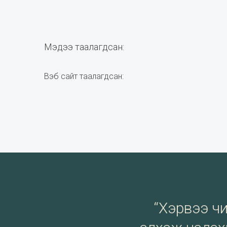
Мэдээ таалагдсан:
Вэб сайт таалагдсан:
“Хэрвээ чи 