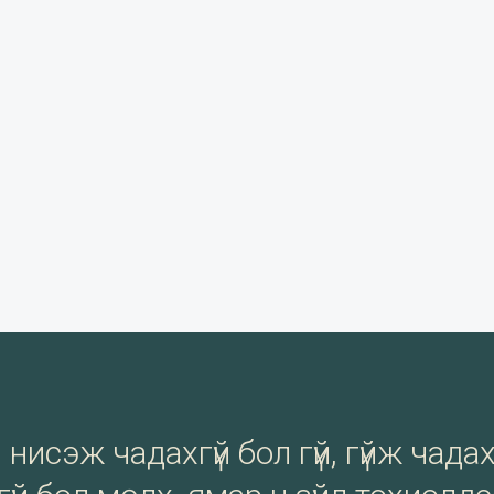
нисэж чадахгүй бол гүй, гүйж чадах