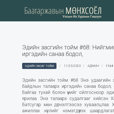
Эдийн засгийн тойм #68: Нийгми
иргэдийн санаа бодол,
11/23/2020
АДМИН
1164 
ЭДИЙН ЗАСАГ ТОЙМ
Эдийн засгийн тойм #68 Энэ удаагийн 
байдлын талаарх иргэдийн санаа бодол,
байгаа тухай болон үүнийг ойлгосноор э
ярилаа. Энэ талаарх судалгааг хийсэн Х
Батсугар мөн дүгнэлтээсээ хуваалцлаа. Х
ажиллах хүслийг нэмэгдүүлэх шаардла