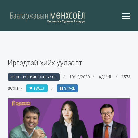
Иргэдтэй хийх уулзалт
10/10/2020
АДМИН
1573
ОРОН НУТГИЙН СОНГУУЛЬ
ҮЗСЭН
TWEET
SHARE