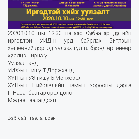
2020.10.10 ны 12:30 цагаас Сүхбаатар дүүргийн
иргэдтэй УИД-н урд байрлах Битлзын
хөшөөний дэргэд уулзах тул та бүхэнд өргөнөөр
хүрэлцэн ирнэ үү.
Уулзалтанд:
УИХ-ын гишүүн Т.Доржханд
ХҮН-ын УЗ гишүүн Б.Мөнхсоёл
ХҮН-ын Нийслэлийн намын хорооны дарга
П.Наранбаатар оролцоно
Мэдээ таалагдсан:
Вэб сайт таалагдсан: