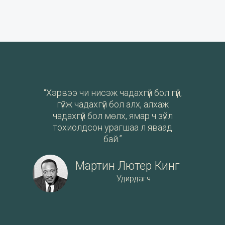
“Хэрвээ чи нисэж чадахгүй бол гүй,
гүйж чадахгүй бол алх, алхаж
чадахгүй бол мөлх, ямар ч зүйл
тохиолдсон урагшаа л яваад
бай.”
Мартин Лютер Кинг
Удирдагч