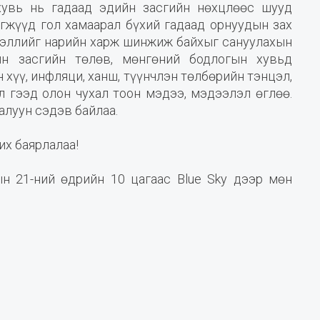
увь нь гадаад эдийн засгийн нөхцлөөс шууд
эгжүүд гол хамаарал бүхий гадаад орнуудын зах
дээллийг нарийн харж шинжиж байхыг сануулахын
н засгийн төлөв, мөнгөний бодлогын хувьд
 хүү, инфляци, ханш, түүнчлэн төлбөрийн тэнцэл,
л гээд олон чухал тоон мэдээ, мэдээлэл өглөө.
алуун сэдэв байлаа.
их баярлалаа!
 21-ний өдрийн 10 цагаас Blue Sky дээр мөн