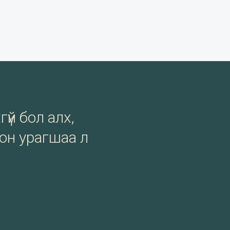
гүй бол алх,
сон урагшаа л