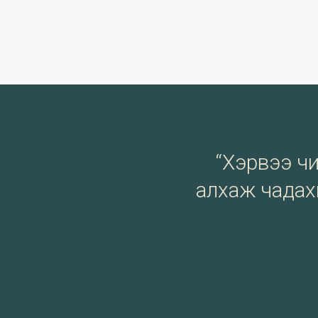
“Хэрвээ чи 
алхаж чадахг