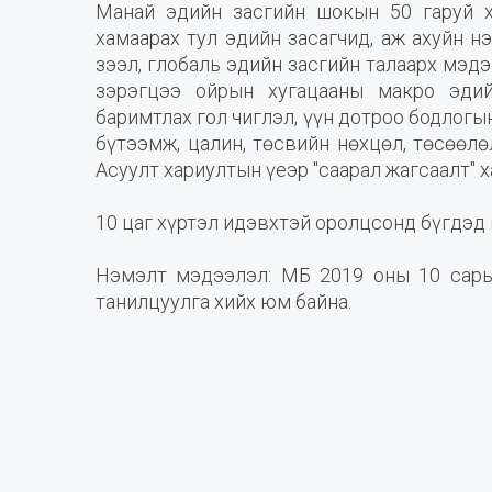
Манай эдийн засгийн шокын 50 гаруй х
хамаарах тул эдийн засагчид, аж ахуйн н
зээл, глобаль эдийн засгийн талаарх мэ
зэрэгцээ ойрын хугацааны макро эдий
баримтлах гол чиглэл, үүн дотроо бодлогын
бүтээмж, цалин, төсвийн нөхцөл, төсөөлө
Асуулт хариултын үеэр "саарал жагсаалт" х
10 цаг хүртэл идэвхтэй оролцсонд бүгдэд 
Нэмэлт мэдээлэл: МБ 2019 оны 10 сарын
танилцуулга хийх юм байна.