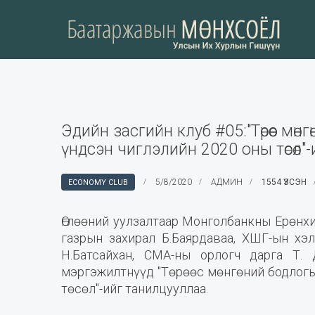
Эдийн засгийн клуб #05:"Төрөөс мө
үндсэн чиглэлийн 2020 оны төсөл"
5/8/2020
АДМИН
1554 ҮЗСЭН
ECONOMY CLUB
Өглөөний уулзалтаар Монголбанкны Ерөнхи
газрын захирал Б.Баярдаваа, ХШГ-ын хэ
Н.Батсайхан, СМА-ны орлогч дарга Т.
мэргэжилтнүүд "Төрөөс мөнгөний бодлогы
төсөл"-ийг танилцууллаа.