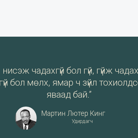
нисэж чадахгүй бол гүй, гүйж чадах
үй бол мөлх, ямар ч зүйл тохиолд
яваад бай.”
Мартин Лютер Кинг
Удирдагч