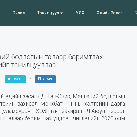
Эхлэл
Танилцуулга
УИХ
Эдийн Засаг
нгөний бодлогын талаар баримтлах
-ийг танилцууллаа.
TWEET
SHARE
й эдийн засагч Д. Ган-Очир, Мөнгөний бодлогын
лтсийн захирал Мөнхбат, ТТ-ны хэлтсийн дарга
 Дуламсүрэн, ХЭЗГ-ын захирал Д.Аюуш зэрэг
н талаар баримтлах үндсэн чиглэлийн 2020 оны