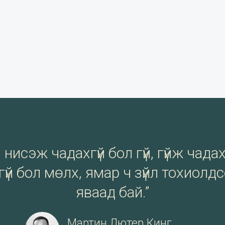
нисэж чадахгүй бол гүй, гүйж чадах
үй бол мөлх, ямар ч зүйл тохиолд
яваад бай.”
Мартин Лютер Кинг