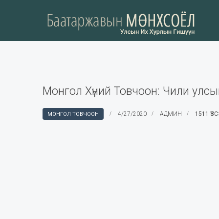
Монгол Хүний Товчоон: Чили улсы
4/27/2020
АДМИН
1511 ҮЗ
МОНГОЛ ТОВЧООН