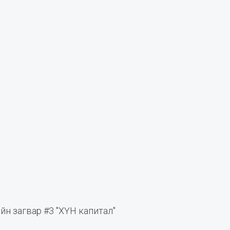
н загвар #3 "ХҮН капитал"