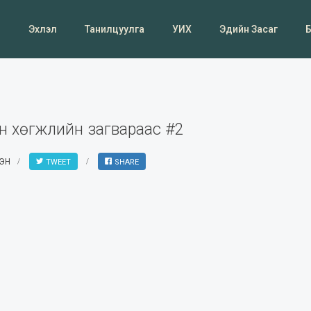
Эхлэл
Танилцуулга
УИХ
Эдийн Засаг
н хөгжлийн загвараас #2
СЭН
TWEET
SHARE