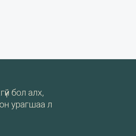
гүй бол алх,
сон урагшаа л