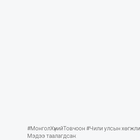
#МонголХүнийТовчоон #Чили улсын хөгжлий
Мэдээ таалагдсан: