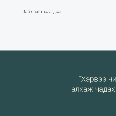
Вэб сайт таалагдсан:
“Хэрвээ чи 
алхаж чадахг