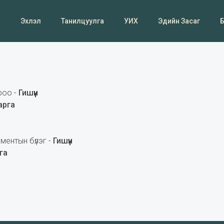
Эхлэл
Танилцуулга
УИХ
Эдийн Засаг
роо -
Гишүүн
арга
ментын бүлэг -
Гишүүн
га