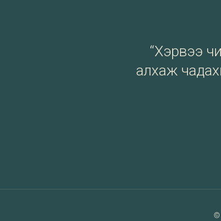
“Хэрвээ чи 
алхаж чадахг
©