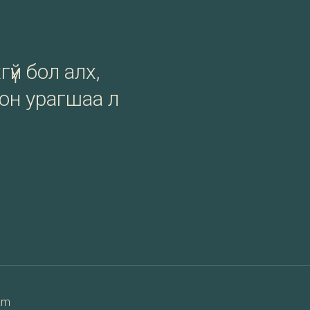
гүй бол алх,
сон урагшаа л
am