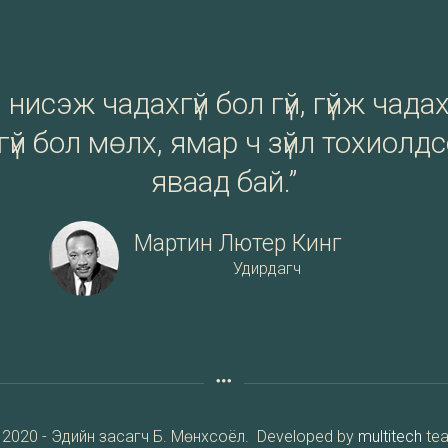
нисэж чадахгүй бол гүй, гүйж чадах
үй бол мөлх, ямар ч зүйл тохиолд
яваад бай.”
Мартин Лютер Кинг
Удирдагч
 2020 - Эдийн засагч Б. Мөнхсоёл. Developed by
multitech
te