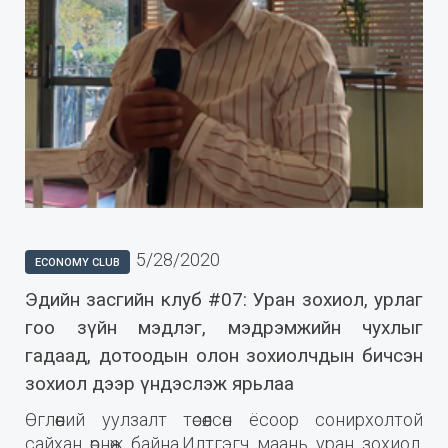
5/28/2020
ECONOMY CLUB
Эдийн засгийн клуб #07: Уран зохиол, урлаг
гоо зүйн мэдлэг, мэдрэмжийн чухлыг
гадаад, дотоодын олон зохиолчдын бичсэн
зохиол дээр үндэслэж ярьлаа
Өглөөний уулзалт төсөөлсөн ёсоор сонирхолтой
сайхан өрнөж байна.Илтгэгч маань уран зохиол,