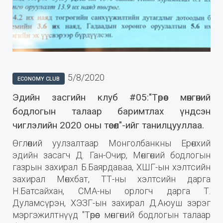
5/8/2020
ECONOMY CLUB
Эдийн засгийн клуб #05:"Төрөөс мөнгөний
бодлогын талаар баримтлах үндсэн
чиглэлийн 2020 оны төсөл"-ийг танилцууллаа.
Өглөөний уулзалтаар Монголбанкны Ерөнхий
эдийн засагч Д. Ган-Очир, Мөнгөний бодлогын
газрын захирал Б.Баярдаваа, ХШГ-ын хэлтсийн
захирал Мөнхбат, ТТ-ны хэлтсийн дарга
Н.Батсайхан, СМА-ны орлогч дарга Т.
Дуламсүрэн, ХЭЗГ-ын захирал Д.Аюуш зэрэг
мэргэжилтнүүд "Төрөөс мөнгөний бодлогын талаар