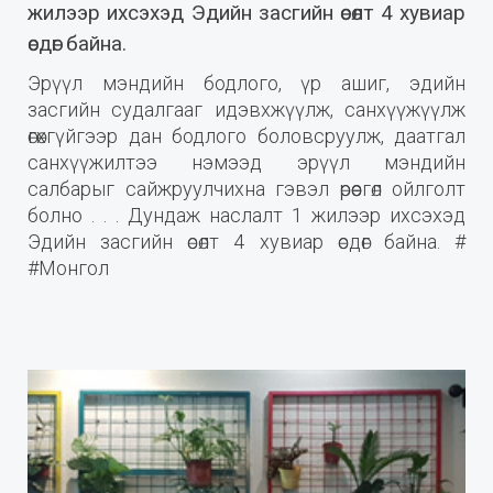
жилээр ихсэхэд Эдийн засгийн өсөлт 4 хувиар
өсдөг байна.
Эрүүл мэндийн бодлого, үр ашиг, эдийн
засгийн судалгааг идэвхжүүлж, санхүүжүүлж
өгөхгүйгээр дан бодлого боловсруулж, даатгал
санхүүжилтээ нэмээд эрүүл мэндийн
салбарыг сайжруулчихна гэвэл өрөөсгөл ойлголт
болно . . . Дундаж наслалт 1 жилээр ихсэхэд
Эдийн засгийн өсөлт 4 хувиар өсдөг байна. #
#Монгол