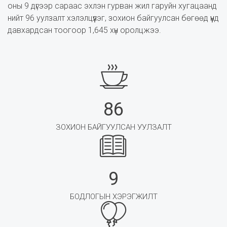
оны 9 дүгээр сараас эхлэн гурван жил гаруйн хугацаанд
нийт 96 уулзалт хэлэлцүүлэг, зохион байгуулсан бөгөөд үүнд
давхардсан тоогоор 1,645 хүн оролцжээ.
86
ЗОХИОН БАЙГУУЛСАН УУЛЗАЛТ
9
БОДЛОГЫН ХЭРЭГЖИЛТ