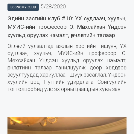
5/28/2020
ECONOMY CLUB
Эдийн засгийн клуб #10: ҮХ судлаач, хуульч,
МУИС-ийн профессор О. Мөнхсайхан Үндсэн
хуульд оруулах нэмэлт, өөрчлөлтийн талаар
Өглөөний уулзалтад ажлын хэсгийн гишүүн, ҮХ
судлаач, хуульч, МУИС-ийн профессор О.
Мөнхсайхан Үндсэн хуульд оруулах нэмэлт,
өөрчлөлтийн талаар танилцуулж доор хөндөгдсөн
асуултуудад хариуллаа.- Шүүх засаглал, Үндсэн
хуулийн цэц- Нутгийн удирдлага- Сонгуулийн
тогтолцооБид улс эх орны цаашдын хувь зая