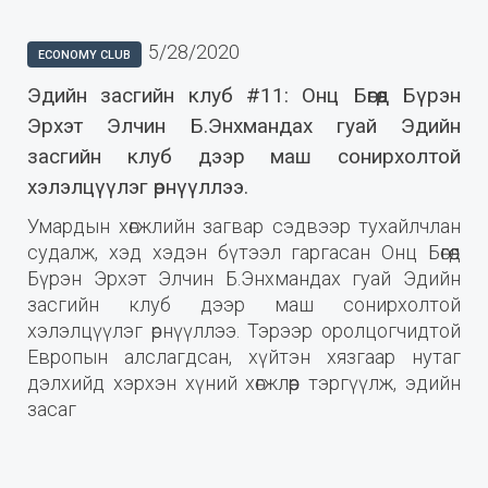
5/28/2020
ECONOMY CLUB
Эдийн засгийн клуб #11: Онц Бөгөөд Бүрэн
Эрхэт Элчин Б.Энхмандах гуай Эдийн
засгийн клуб дээр маш сонирхолтой
хэлэлцүүлэг өрнүүллээ.
Умардын хөгжлийн загвар сэдвээр тухайлчлан
судалж, хэд хэдэн бүтээл гаргасан Онц Бөгөөд
Бүрэн Эрхэт Элчин Б.Энхмандах гуай Эдийн
засгийн клуб дээр маш сонирхолтой
хэлэлцүүлэг өрнүүллээ. Тэрээр оролцогчидтой
Европын алслагдсан, хүйтэн хязгаар нутаг
дэлхийд хэрхэн хүний хөгжлөөр тэргүүлж, эдийн
засаг