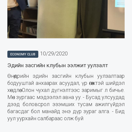
10/29/2020
ECONOMY CLUB
Эдийн засгийн клубын ээлжит уулзалт
Өнөөдрийн эдийн засгийн клубын уулзалтаар
бодууштай анхаарах асуудал, үр өгөөжтэй шийдэл
хөндлөө. Олон чухал дүгнэлтээс заримыг л бичье.
Мөн зургаас мэдээлэл авна уу. - Бусад улсуудад
дээд боловсрол эзэмших тусам ажилгүйдэл
багасдаг бол манайд энэ дүр зураг алга. - Бид
уул уурхайн салбараас олж буй