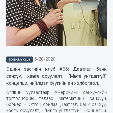
5/28/2020
ECONOMY CLUB
Эдийн засгийн клуб #06: Даатгал, банк
санхүү, хөрөнгө оруулалт, "Мөнгө унтдаггүй"
концепци, нийлмэл хүүгийн ач холбогдол,
Өглөөний уулзалтаар Америкийн санхүүгийн
тогтолцооны талаар математикч, санхүүч,
брокер Ё. Отгон ярьлаа. Даатгал, банк санхүү,
хөрөнгө оруулалт, "Мөнгө унтдаггүй" концепци,