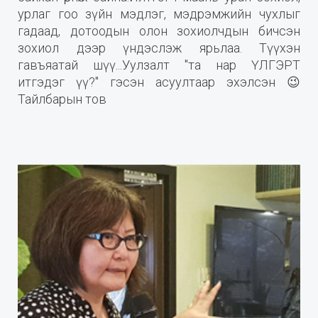
урлаг гоо зүйн мэдлэг, мэдрэмжийн чухлыг
гадаад, дотоодын олон зохиолчдын бичсэн
зохиол дээр үндэслэж ярьлаа. Түүхэн
гавъяатай шүү...Уулзалт "та нар ҮЛГЭРТ
итгэдэг үү?" гэсэн асуултаар эхэлсэн 😉
Тайлбарын тов