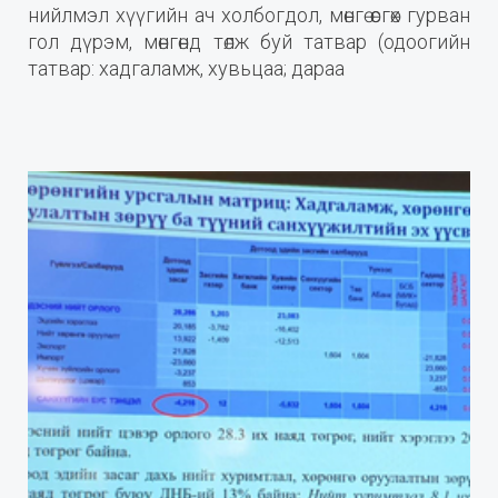
нийлмэл хүүгийн ач холбогдол, мөнгө өсгөх гурван
гол дүрэм, мөнгөнд төлж буй татвар (одоогийн
татвар: хадгаламж, хувьцаа; дараа