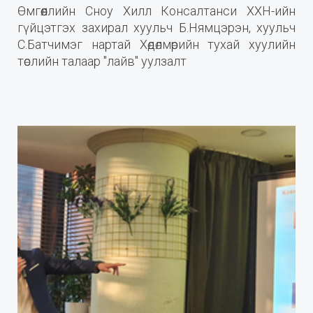
Өмгөөллийн Сноу Хилл Консалтанси ХХН-ийн
гүйцэтгэх захирал хуульч Б.Нямцэрэн, хуульч
С.Батчимэг нартай Хөдөлмөрийн тухай хуулийн
төслийн талаар "лайв" уулзалт