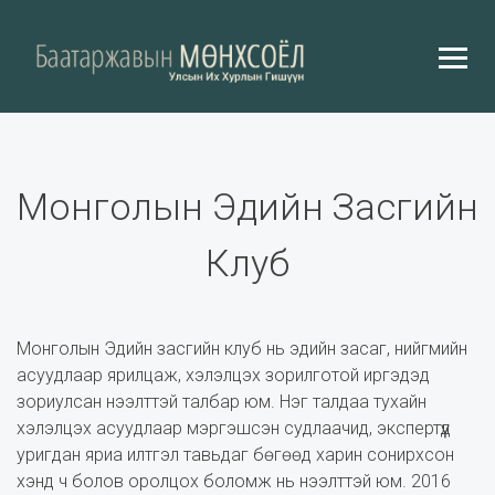
Монголын Эдийн Засгийн
Клуб
Монголын Эдийн засгийн клуб нь эдийн засаг, нийгмийн
асуудлаар ярилцаж, хэлэлцэх зорилготой иргэдэд
зориулсан нээлттэй талбар юм. Нэг талдаа тухайн
хэлэлцэх асуудлаар мэргэшсэн судлаачид, экспертүүд
уригдан яриа илтгэл тавьдаг бөгөөд харин сонирхсон
хэнд ч болов оролцох боломж нь нээлттэй юм. 2016