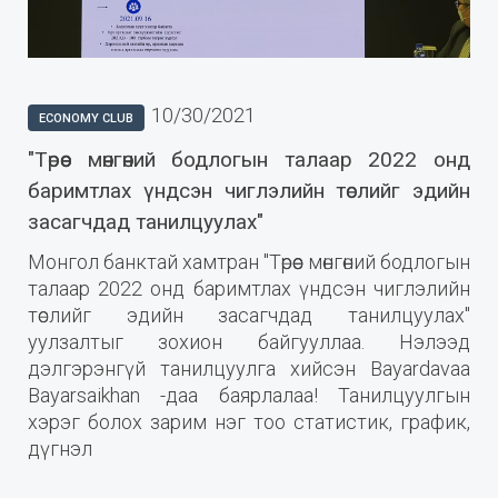
10/30/2021
ECONOMY CLUB
"Төрөөс мөнгөний бодлогын талаар 2022 онд
баримтлах үндсэн чиглэлийн төслийг эдийн
засагчдад танилцуулах"
Монгол банктай хамтран "Төрөөс мөнгөний бодлогын
талаар 2022 онд баримтлах үндсэн чиглэлийн
төслийг эдийн засагчдад танилцуулах"
уулзалтыг зохион байгууллаа. Нэлээд
дэлгэрэнгүй танилцуулга хийсэн Bayardavaa
Bayarsaikhan -даа баярлалаа! Танилцуулгын
хэрэг болох зарим нэг тоо статистик, график,
дүгнэл