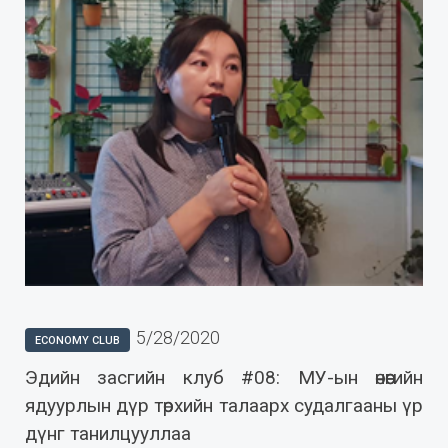
5/28/2020
ECONOMY CLUB
Эдийн засгийн клуб #08: МУ-ын өнөөгийн
ядуурлын дүр төрхийн талаарх судалгааны үр
дүнг танилцууллаа