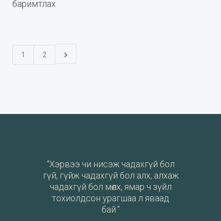
баримтлах
1
2
“Хэрвээ чи нисэж чадахгүй бол
гүй, гүйж чадахгүй бол алх, алхаж
чадахгүй бол мөлх, ямар ч зүйл
тохиолдсон урагшаа л яваад
бай.”