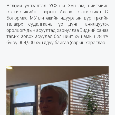
Өглөөний уулзалтад ҮСХ-ны Хүн ам, нийгмийн
статистикийн газрын Ахлах статистикч С.
Болормаа МУ-ын өнөөгийн ядуурлын дүр төрхийн
талаарх судалгааны үр дүнг танилцуулж
оролцогчдын асуултад хариуллаа.Бидний санаа
тавих, зовох асуудал бол нийт хүн амын 28.4%
буюу 904,900 хүн ядуу байгаа (сарын хэрэглээ