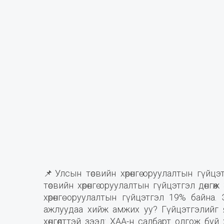
📌Улсын төсвийн хөрөнгө оруулалтын гүй
төсвийн хөрөнгө оруулалтын гүйцэтгэл дөн
хөрөнгө оруулалтын гүйцэтгэл 19% байна.
ажлуудаа хийж амжих уу? Гүйцэтгэлийг 
хөнгөлттэй зээл: ХАА-н салбарт олгож буй