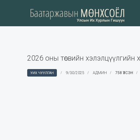
2026 оны төсвийн хэлэлцүүлгийн хү
9/30/2025
АДМИН
758 ҮЗСЭН
УИХ ЧУУЛГАН