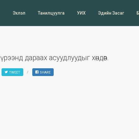
Эхлэл
Танилцуулга
УИХ
Эдийн Засаг
рээнд дараах асуудлуудыг хөндөв.
TWEET
SHARE