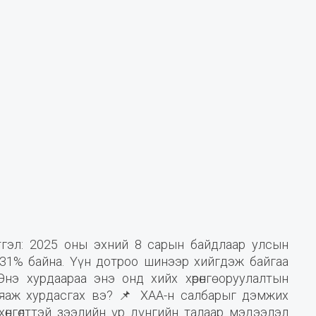
цэтгэл: 2025 оны эхний 8 сарын байдлаар улсын
гөж 31% байна. Үүн дотроо шинээр хийгдэж байгаа
 Энэ хурдаараа энэ онд хийх хөрөнгө оруулалтын
яаж хурдасгах вэ? 📌 ХАА-н салбарыг дэмжих
 хөнгөлттэй зээлийн үр дүнгийн талаар мэдээлэл