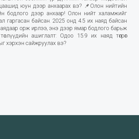
 цаашид юун дээр анхаарах вэ? 📌Олон нийтийн
н бодлого дээр анхаар! Олон нийт халамжийг
л гаргасан байсан. 2025 онд 4.5 их наяд байсан
 наядаар орж ирлээ, энэ дээр ямар бодлого барьж
өслүүдийн ашиглалт: Одоо 15.9 их наяд төгрөг
ыг хэрхэн сайжруулах вэ?