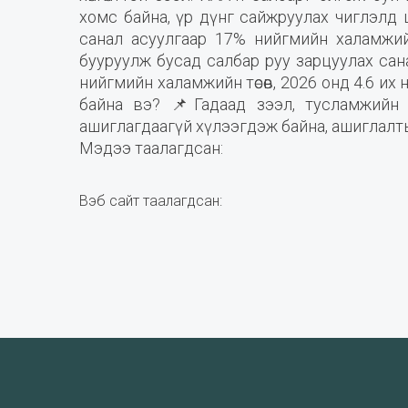
хомс байна, үр дүнг сайжруулах чиглэлд
санал асуулгаар 17% нийгмийн халамжий
бууруулж бусад салбар руу зарцуулах сана
нийгмийн халамжийн төсөв, 2026 онд 4.6 их
байна вэ? 📌Гадаад зээл, тусламжийн т
ашиглагдаагүй хүлээгдэж байна, ашиглалт
Мэдээ таалагдсан:
Вэб сайт таалагдсан: