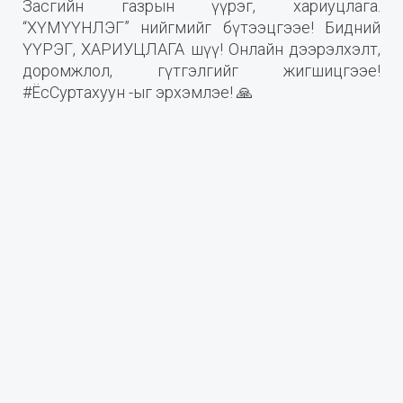
Засгийн газрын үүрэг, хариуцлага.
“ХҮМҮҮНЛЭГ” нийгмийг бүтээцгээе! Бидний
ҮҮРЭГ, ХАРИУЦЛАГА шүү! Онлайн дээрэлхэлт,
доромжлол, гүтгэлгийг жигшицгээе!
#ЁсСуртахуун -ыг эрхэмлэе! 🙏