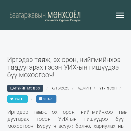
Иргэдээ төлөөлж, эх орон, нийгмийнхээ
төлөө дуугарах гэсэн УИХ-ын гишүүдээ
бүү мохоогооч!
6/13/2025
АДМИН
917 ҮЗСЭН
ЦАГ ҮЕИЙН МЭДЭЭ
TWEET
SHARE
Иргэдээ төлөөлж, эх орон, нийгмийнхээ төлөө
дуугарах гэсэн УИХ-ын гишүүдээ бүү
мохоогооч! Буруу ч асууж болно, хариулах нь