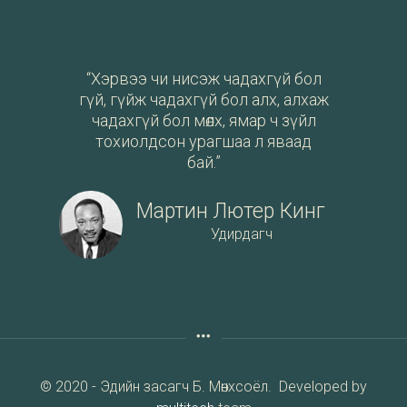
“Хэрвээ чи нисэж чадахгүй бол
гүй, гүйж чадахгүй бол алх, алхаж
чадахгүй бол мөлх, ямар ч зүйл
тохиолдсон урагшаа л яваад
бай.”
Мартин Лютер Кинг
Удирдагч
© 2020 - Эдийн засагч Б. Мөнхсоёл. Developed by