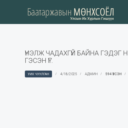
ҮНЭЛЖ ЧАДАХГҮЙ БАЙНА ГЭДЭГ 
ГЭСЭН ҮГ.
4/18/2025
АДМИН
594 ҮЗСЭН
УИХ ЧУУЛГАН