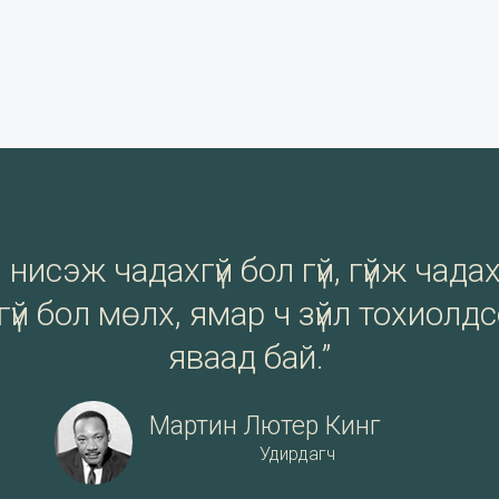
нисэж чадахгүй бол гүй, гүйж чадах
үй бол мөлх, ямар ч зүйл тохиолд
яваад бай.”
Мартин Лютер Кинг
Удирдагч