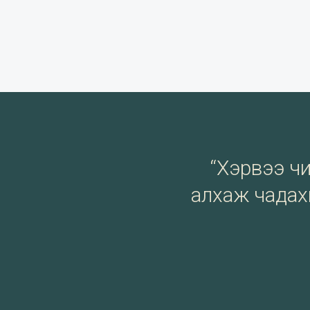
“Хэрвээ чи 
алхаж чадахг