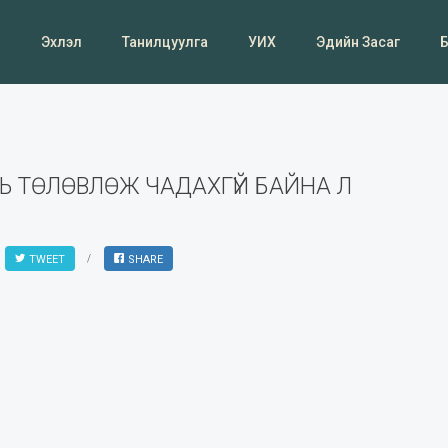
Эхлэл
Танилцуулга
УИХ
Эдийн Засаг
НЬ ТӨЛӨВЛӨЖ ЧАДАХГҮЙ БАЙНА Л
TWEET
SHARE