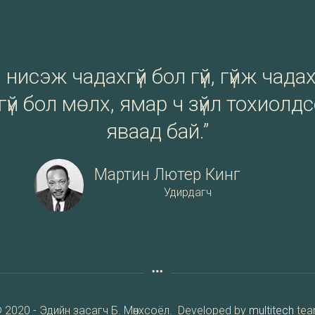
нисэж чадахгүй бол гүй, гүйж чадах
үй бол мөлх, ямар ч зүйл тохиолд
яваад бай.”
Мартин Лютер Кинг
Удирдагч
 2020 - Эдийн засагч Б. Мөнхсоёл. Developed by
multitech
te