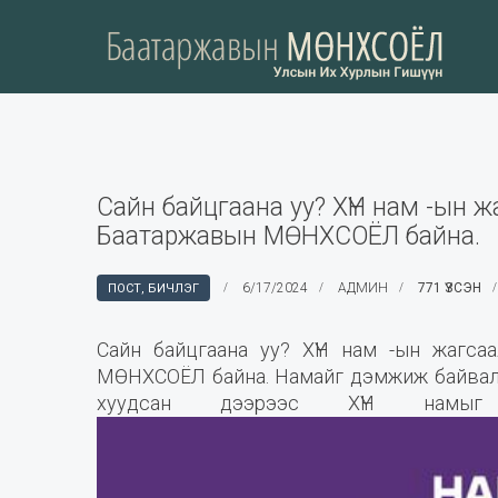
Сайн байцгаана уу? ХҮН нам -ын 
Баатаржавын МӨНХСОЁЛ байна.
6/17/2024
АДМИН
771 ҮЗСЭН
ПОСТ, БИЧЛЭГ
Сайн байцгаана уу? ХҮН нам -ын жагс
МӨНХСОЁЛ байна. Намайг дэмжиж байвал 
хуудсан дээрээс ХҮН намыг 