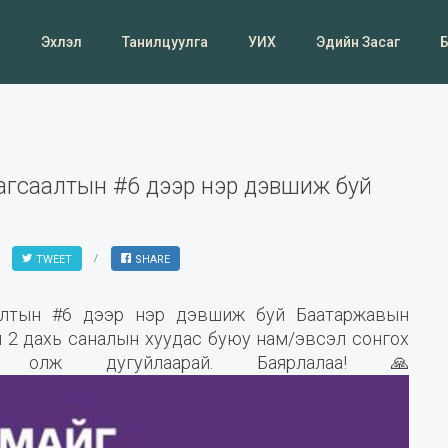
Эхлэл
Танилцуулга
УИХ
Эдийн Засаг
жагсаалтын #6 дээр нэр дэвшиж буй
TWEET
SHARE
аалтын #6 дээр нэр дэвшиж буй Баатаржавын
2 дахь саналын хуудас буюу нам/эвсэл сонгох
олж дугуйлаарай. Баярлалаа! 🙏