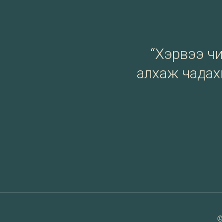
“Хэрвээ чи 
алхаж чадахг
©