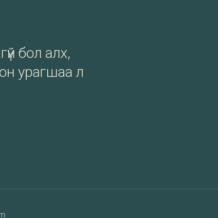
гүй бол алх,
сон урагшаа л
am