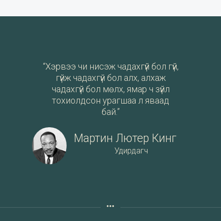
“Хэрвээ чи нисэж чадахгүй бол гүй,
гүйж чадахгүй бол алх, алхаж
чадахгүй бол мөлх, ямар ч зүйл
тохиолдсон урагшаа л яваад
бай.”
Мартин Лютер Кинг
Удирдагч