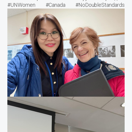
#UNWomen #Canada #NoDoubleStandards