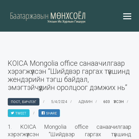
KOICA Mongolia office санаачилгаар
хэрэгжүүлсэн “Шийдвэр гаргах түвшинд
жендэрийн тэгш байдал,
эмэгтэйчүүдийн оролцоог дэмжих нь”
5/4/2024
АДМИН
603 ҮЗСЭН
ПОСТ, БИЧЛЭГ
TWEET
SHARE
1. KOICA Mongolia office санаачилгаар
хэрэгжүүлсэн “Шийдвэр гаргах түвшинд