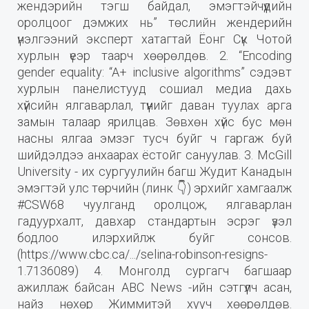
жендэрийн тэгш байдал, эмэгтэйчүүдийн
оролцоог дэмжих нь” төслийн жендерийн
үнэлгээний эксперт хатагтай Ёонг Сүк Чотой
хурлын үеэр таарч хөөрөлдөв. 2. “Encoding
gender equality: “A+ inclusive algorithms” сэдэвт
хурлын панелистууд сошиал медиа дахь
хүйсийн ялгаварлал, түүнийг даван туулах арга
замын талаар ярилцав. Зөвхөн хүйс бус мөн
насны ялгаа эмзэг тусч буйг ч гаргаж буй
шийдэлдээ анхаарах ёстойг сануулав. 3. McGill
University - их сургуулийн багш Жудит Канадын
эмэгтэй улс төрчийн (линк 👇) эрхийг хамгаалж
#CSW68 чуулганд оролцож, ялгаварлан
гадуурхалт, давхар стандартын эсрэг үзэл
бодлоо илэрхийлж буйг сонсов.
(https://www.cbc.ca/.../selina-robinson-resigns-
1.7136089) 4. Монголд сургагч багшаар
ажиллаж байсан ABC News -ийн сэтгүүлч асан,
найз нөхөр Жиммитэй хууч хөөрөлдөв.