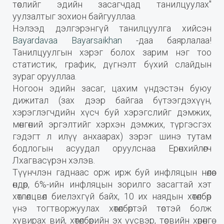
төслийг эдийн засагчдад танилцуулах"
уулзалтыг зохион байгууллаа.
Нэлээд дэлгэрэнгүй танилцуулга хийсэн
Bayardavaa Bayarsaikhan
-даа баярлалаа!
Танилцуулгын хэрэг болох зарим нэг тоо
статистик, график, дүгнэлт бүхий слайдын
зураг орууллаа.
Ногоон эдийн засаг, цахим үндэстэн буюу
дижитал (зах дээр байгаа бүтээгдэхүүн,
хэрэглэгчдийн хүсч буй хэрэгслийг дэмжих,
мөнгөний эргэлтийг хэрхэн дэмжих, түргэсгэх
гэдэгт л илүү анхаарах) зэрэг шинэ тутам
бодлогын асуудал оруулснаа Ерөнхийлөгч
Лхагвасүрэн хэлэв.
Түүнчлэн гаднаас орж ирж буй инфляцын нөлөө
өндөр, 6%-ийн инфляцын зорилго засагтай хэт
хөтлөлцвөл биелэхгүй байх, 10 их наядын хөтөлбөр
үнэ тогтворжуулах хөтөлбөртэй төстэй болж
хувирах вий, хөтөлбөрийн эх үүсвэр, төсвийн хөрөнгө