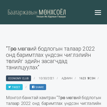
"Төрөөс мөнгөний бодлогын талаар 2022
онд баримтлах үндсэн чиглэлийн
төслийг эдийн засагчдад
танилцуулах"
10/30/2021
АДМИН
1623 ҮЗСЭН
ECONOMY CLUB
TWEET
SHARE
Монгол банктай хамтран "Төрөөс мөнгөний бодлогын
талаар 2022 онд баримтлах үндсэн чиглэлийн