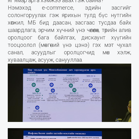
яг ямар арга хэмжээ авах гэж байна?"
Нэмэхэд e-commerce, эдийн засгийг
солонгоруулах гэж ярихын тулд бүс нутгийн
хөгжил, МБ бид даасан, засгаас тусдаа байх
шаардлага, эрчим хүчний үнэ чөлөөлөх, төрийн алив
оролцоог бага байлгах, дискаунт хүүгийн
тооцоолол (мөнгөний үнэ цэнэ) гэх мэт чухал
санал, асуудлыг оролцогчид мөн хэлж,
хуваалцаж, асууж, санууллаа.