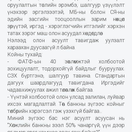
оруулалтын төслийн эрэмбэ, шалгуур үзүүлэлт
үнэхээр эргэлзээтэй, МБ-ны болон СЯ-ны
эдийн засгийн тооцооллын зарим нөхцөл
зөрүүтэй, иргэд - хэрэглэгчийн итгэлийг хэрхэн
татах зэрэг маш олон асуудал хөндөгдлөө.
Нэлээд олон асуулт тавигдаж уулзалт
хараахан дуусаагүй л байна.
Койны тухайд:
- ФАТФ-ын 40 зөвлөмжтэй холбоотой
зохицуулалт, тодорхойгүй байдлыг бууруулах.
СЗХ бүртгэнэ, шалгуур тавина. Стандартын
дагуух шаардлагууд тавигдана. Иргэдийг
чадавхижуулах ажил төлөвлөж байгаа.
- Үүнтэй холбоотой олон улсад залилан, луйвар
ихсэх магадлалтай. Төв банкны зүгээс койныг
төлбөрийн хэрэгсэл гэж үзэхгүй байгаа...
Миний зүгээс бас нэг асуулт асуусан нь
"Хөгжлийн банкны зээл 50% чанаргүй, үүн дээр