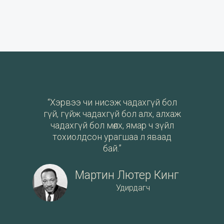
“Хэрвээ чи нисэж чадахгүй бол
гүй, гүйж чадахгүй бол алх, алхаж
чадахгүй бол мөлх, ямар ч зүйл
тохиолдсон урагшаа л яваад
бай.”
Мартин Лютер Кинг
Удирдагч