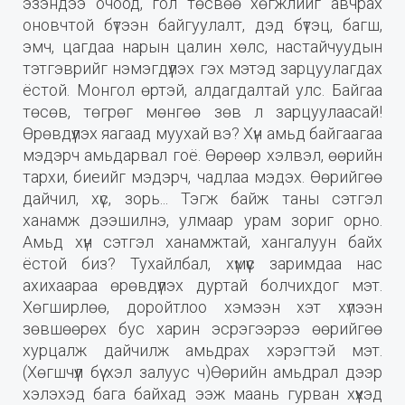
эзэндээ очоод, гол төсвөө хөгжлийг авчрах
оновчтой бүтээн байгуулалт, дэд бүтэц, багш,
эмч, цагдаа нарын цалин хөлс, настайчуудын
тэтгэврийг нэмэгдүүлэх гэх мэтэд зарцуулагдах
ёстой. Монгол өртэй, алдагдалтай улс. Байгаа
төсөв, төгрөг мөнгөө зөв л зарцуулаасай!
Өрөвдүүлэх яагаад муухай вэ? Хүн амьд байгаагаа
мэдэрч амьдарвал гоё. Өөрөөр хэлвэл, өөрийн
тархи, биеийг мэдэрч, чадлаа мэдэх. Өөрийгөө
дайчил, хүс, зорь... Тэгж байж таны сэтгэл
ханамж дээшилнэ, улмаар урам зориг орно.
Амьд хүн сэтгэл ханамжтай, хангалуун байх
ёстой биз? Тухайлбал, хүмүүс заримдаа нас
ахихаараа өрөвдүүлэх дуртай болчихдог мэт.
Хөгширлөө, доройтлоо хэмээн хэт хүлээн
зөвшөөрөх бус харин эсрэгээрээ өөрийгөө
хурцалж дайчилж амьдрах хэрэгтэй мэт.
(Хөгшчүүл бүү хэл залуус ч)Өөрийн амьдрал дээр
хэлэхэд бага байхад ээж маань гурван хүүхэд