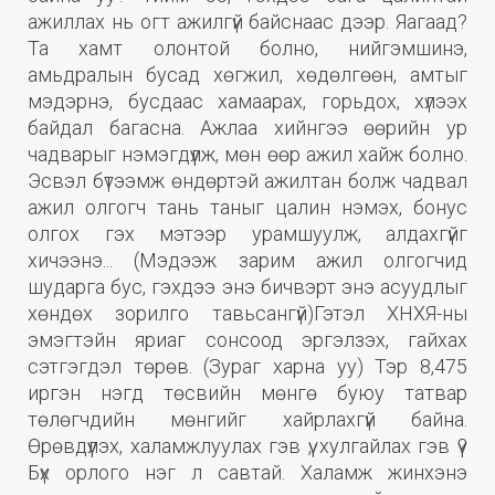
ажиллах нь огт ажилгүй байснаас дээр. Яагаад?
Та хамт олонтой болно, нийгэмшинэ,
амьдралын бусад хөгжил, хөдөлгөөн, амтыг
мэдэрнэ, бусдаас хамаарах, горьдох, хүлээх
байдал багасна. Ажлаа хийнгээ өөрийн ур
чадварыг нэмэгдүүлж, мөн өөр ажил хайж болно.
Эсвэл бүтээмж өндөртэй ажилтан болж чадвал
ажил олгогч тань таныг цалин нэмэх, бонус
олгох гэх мэтээр урамшуулж, алдахгүйг
хичээнэ... (Мэдээж зарим ажил олгогчид
шударга бус, гэхдээ энэ бичвэрт энэ асуудлыг
хөндөх зорилго тавьсангүй)Гэтэл ХНХЯ-ны
эмэгтэйн яриаг сонсоод эргэлзэх, гайхах
сэтгэгдэл төрөв. (Зураг харна уу) Тэр 8,475
иргэн нэгд төсвийн мөнгө буюу татвар
төлөгчдийн мөнгийг хайрлахгүй байна.
Өрөвдүүлэх, халамжлуулах гэв үү, хулгайлах гэв үү?
Бүх орлого нэг л савтай. Халамж жинхэнэ