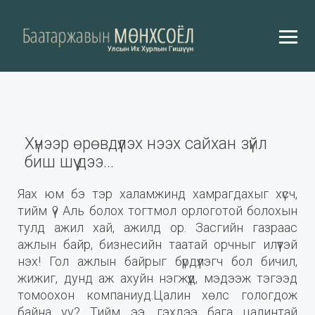
Хүнээр өрөвдүүлэх нээх сайхан зүйл
биш шүү дээ...
Яах юм бэ тэр халамжинд хамрагдахыг хүсч,
тийм үү? Аль болох тогтмол орлоготой болохын
тулд ажил хай, ажилд ор. Засгийн газраас
ажлын байр, бизнесийн таатай орчныг илүүтэй
нэх! Гол ажлын байрыг бүрдүүлэгч бол бичил,
жижиг, дунд аж ахуйн нэгжүүд, мэдээж тэгээд
томоохон компаниуд.Цалин хөлс гологдож
байна уу? Тийм ээ, гэхдээ бага цалинтай