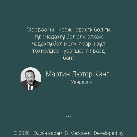
“Хэрвээ чи нисэж чадахгүй бол гүй,
гүйж чадахгүй бол алх, алхаж
чадахгүй бол мөлх, ямар ч зүйл
тохиолдсон урагшаа л яваад
бай.”
Мартин Лютер Кинг
Удирдагч
© 2020 - Эдийн засагч Б. Мөнхсоёл. Developed by