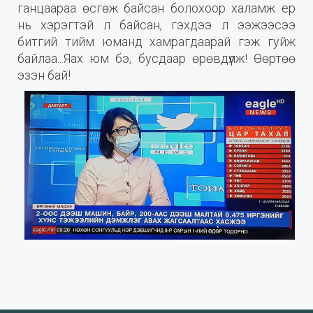
ганцаараа өсгөж байсан болохоор халамж ер
нь хэрэгтэй л байсан, гэхдээ л ээжээсээ
битгий тийм юманд хамрагдаарай гэж гуйж
байлаа...Яах юм бэ, бусдаар өрөвдүүлж! Өөртөө
эзэн бай!