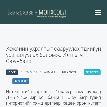
Хөгжлийн ухралтыг сааруулах төдийгүй
урагшлуулах боломж. Илтгэгч Г.
Оюунбаяр
7/2/2021
АДМИН
1089 ҮЗСЭН
БЛОГ
TWEET
SHARE
Интернэтийн тархалтыг 10% иар нэмэгдүүлэхэд
ДНБ 2.4%- иар өсч байна. Г. Оюунбаяр гуайд
интернетийг хямд өртгөөр хөдөө орон нутагт