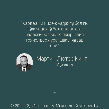
“Хэрвээ чи нисэж чадахгүй бол гүй,
гүйж чадахгүй бол алх, алхаж
чадахгүй бол мөлх, ямар ч зүйл
тохиолдсон урагшаа л яваад
бай.”
Мартин Лютер Кинг
Удирдагч
© 2020 - Эдийн засагч Б. Мөнхсоёл. Developed by