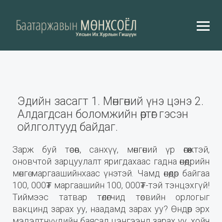
Эдийн засагт 1. Мөнгөний үнэ цэнэ 2.
Алдагдсан боломжийн өртөг гэсэн
ойлголтууд байдаг.
Зарж буй төсөв, санхүү, мөнгөний үр өгөөжтэй,
оновчтой зарцуулалт яригдахаас гадна өнөөдрийн
мөнгө маргаашийнхаас үнэтэй. Чамд өнөөдөр байгаа
100, 000₮ маргаашийн 100, 000₮-тэй тэнцэхгүй!
Тиймээс татвар төлөгчид төсвийн орлогыг
вакцинд зарах уу, наадамд зарах уу? Өндөр эрх
мэдэлтнүүдийн баясал цэнгээнд зарах уу, хойч