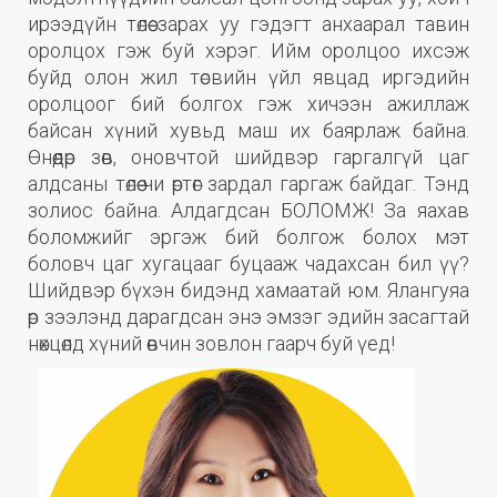
ирээдүйн төлөө зарах уу гэдэгт анхаарал тавин
оролцох гэж буй хэрэг. Ийм оролцоо ихсэж
буйд олон жил төсвийн үйл явцад иргэдийн
оролцоог бий болгох гэж хичээн ажиллаж
байсан хүний хувьд маш их баярлаж байна.
Өнөөдөр зөв, оновчтой шийдвэр гаргалгүй цаг
алдсаны төлөө чи өртөг зардал гаргаж байдаг. Тэнд
золиос байна. Алдагдсан БОЛОМЖ! За яахав
боломжийг эргэж бий болгож болох мэт
боловч цаг хугацааг буцааж чадахсан бил үү?
Шийдвэр бүхэн бидэнд хамаатай юм. Ялангуяа
өр зээлэнд дарагдсан энэ эмзэг эдийн засагтай
нөхцөлд хүний өвчин зовлон гаарч буй үед!