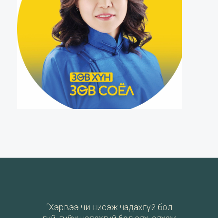
“Хэрвээ чи нисэж чадахгүй бол