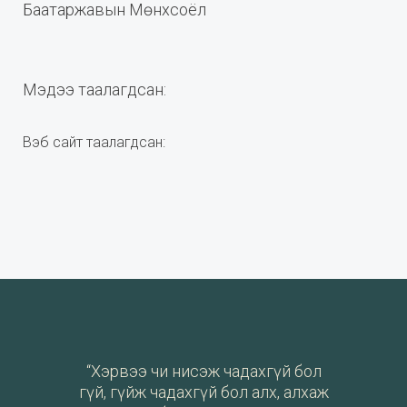
Баатаржавын Мөнхсоёл
Мэдээ таалагдсан:
Вэб сайт таалагдсан:
“Хэрвээ чи нисэж чадахгүй бол
гүй, гүйж чадахгүй бол алх, алхаж