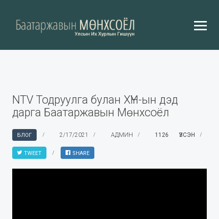
NTV Тодруулга булан ХҮН-ын дэд
дарга Баатаржавын Мөнхсоёл
2/17/2021
АДМИН
1126 ҮЗСЭН
БЛОГ
TWEET
SHARE