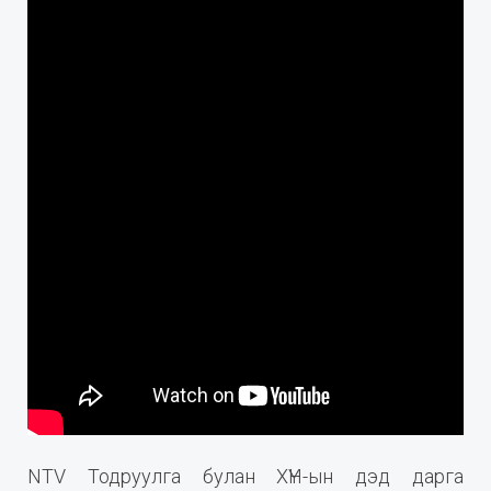
NTV Тодруулга булан ХҮН-ын дэд дарга