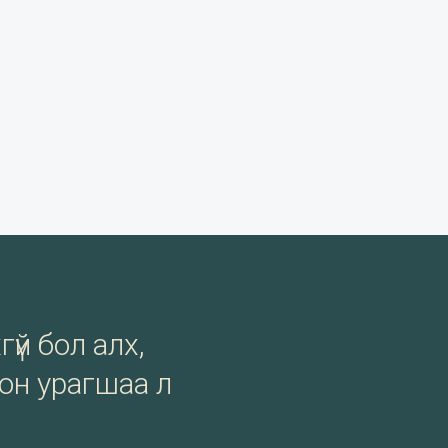
гүй бол алх,
сон урагшаа л