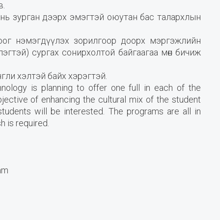
в.
д нь зурган дээрх эмэгтэй оюутан бас талархлын
оог нэмэгдүүлэх зорилгоор доорх мэргэжлийн
эгтэй) сургах сонирхолтой байгаагаа мөн бичиж
гли хэлтэй байх хэрэгтэй.
ogy is planning to offer one full in each of the
bjective of enhancing the cultural mix of the student
tudents will be interested. The programs are all in
 is required.
ram