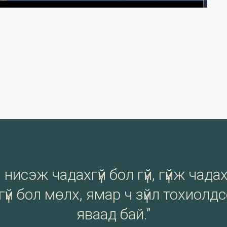
нисэж чадахгүй бол гүй, гүйж чадах
үй бол мөлх, ямар ч зүйл тохиолд
яваад бай.”