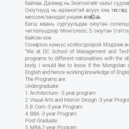
байлаа. Далимд нь Энэтхэгийг хальт судла
Оюутнууд нь идэвхитэй асуух юм, төгсгөл
мессеж/захидал уншиж өглөө 😊🙏
Багш маань сургуульдаа оюутан солилц
чиглэлүүдээр Монголоос 5 оюутан (тэтгэл
байсан юм.
Сонирхох хүмүүс холбогдоорой. Мэдээж ан
"We at DC School of Management and Technol
programs to different nationalities with the o
body. I would like to know if the Mongolian s
English and hence working knowledge of English
The Programs are:
Undergraduate:
1. Architecture - 5 year program
2. Visual Arts and Interior Design -3 year Prog
3..B. Com -3 year Program
4. BBA -3 year Program
Post Graduate:
5. MBA 2 year Program