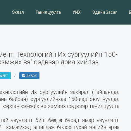
Эхлэл
Танилцуулга
УИХ
Эдийн Засаг
ент, Технологийн Их сургуулийн 150-
хэмжих вэ" сэдвээр яриа хийлээ.
WEET
SHARE
хнологийн Их сургуулийн захирал (Тайландад
нь байсан) сургуулийнхаа 150-иад оюутнуудад
лийг хэрхэн хэмжих вэ хэмээх сэдвээр танилцуулга
й үзүүлэлт биш бөгөөд өөр бусад ямар үзүүлэлт,
тийг хэмжихэд ашиглаж болох тухай энгийн яриа