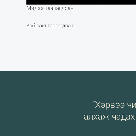
Мэдээ таалагдсан:
Вэб сайт таалагдсан:
“Хэрвээ чи 
алхаж чадахг