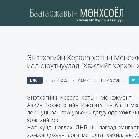
Энэтхэгийн Керала хотын Менежм
иад оюутнуудад "Хөгжлийг хэрхэн 
2/14/2021
АДМИН
1114 ҮЗСЭН
БЛОГ
T
Энэтхэгийн Керала хотын Менежмент, Те
Азийн Технологийн Институтын багш маа
лекц уншаач гэж урьсны дагуу өнөөдөр хөгж
яриа хийлээ.
Нэг хүнд ногдох ДНБ нь яагаад хангалтта
хэмжигдэхүүн, арга методыг хөгжил, өсөл