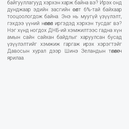
байгууллагууд хэрхэн харж байна вэ? Ирэх онд
дунджаар эдийн засгийн өсөлт 6%-тай байхаар
тооцоологдож байна. Энэ нь муугүй үзүүлэлт,
гэхдээ үүний нөлөөлөл иргэдэд хэрхэн тусдаг вэ?
Нэг хүнд ногдох ДНБ-ий хэмжилтээс гадна хүн
амын сайн сайхан байдлыг харуулсан бусад
үзүүлэлтийг хэмжиж гаргаж ирэх хэрэгтэйг
Давосын хурал дээр Шинэ Зеландын төлөөлөгч
ярилаа.