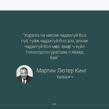
“Хэрвээ чи нисэж чадахгүй бол
гүй, гүйж чадахгүй бол алх, алхаж
чадахгүй бол мөлх, ямар ч зүйл
тохиолдсон урагшаа л яваад
бай.”
Мартин Лютер Кинг
Удирдагч