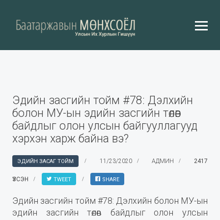
Эдийн засгийн тойм #78: Дэлхийн
болон МУ-ын эдийн засгийн төлөв
байдлыг олон улсын байгууллагууд
хэрхэн харж байна вэ?
11/23/2020
АДМИН
2417
ЭДИЙН ЗАСАГ ТОЙМ
ҮЗСЭН
TWEET
SHARE
Эдийн засгийн тойм #78: Дэлхийн болон МУ-ын
эдийн засгийн төлөв байдлыг олон улсын