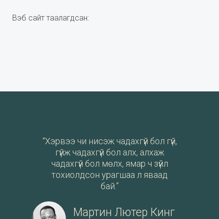
Вэб сайт таалагдсан:
“Хэрвээ чи нисэж чадахгүй бол гүй,
гүйж чадахгүй бол алх, алхаж
чадахгүй бол мөлх, ямар ч зүйл
тохиолдсон урагшаа л яваад
бай.”
Мартин Лютер Кинг