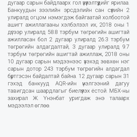
дугаар сарын байдлаарх гол үзүүлэлтүүдийг ярилаа.
Банкуудын зээлийн эрсдэлийн сан сүүлийн 2
улиралд огцом нэмэгдэж байгаатай холбоотой
ашигт ажиллагааны хэлбэлзэл их, 2018 оны 1
дүгээр улиралд 58.8 тэрбум төгрөгийн ашигтай
ажилласан бол 2 дугаар улиралд 26.3 тэрбум
төгрөгийн алдагдалтай, 3 дугаар улиралд 9.7
тэрбум төгрөгийн ашигтай ажиллаж, 2018 оны
10 дугаар сарын мэдээнээс үзэхэд зөвхөн нэг
сарын дотор 243 тэрбум төгрөгийн алдагдал
бүртгэсэн байдалтай байна. 12 дугаар сарын 31
гэхэд банкууд AQR-ийн үнэлгээний дагуу
тавигдсан шаардлагыг биелүүлэх ёстой. МБХ-ны
захирал Ж. Үнэнбат уригдаж энэ талаарх
мэдээлэл өглөө.