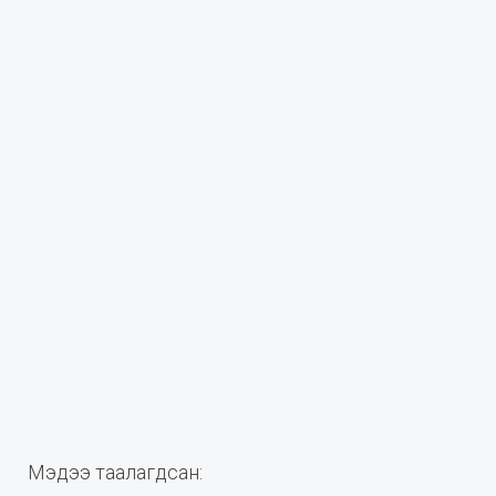
Мэдээ таалагдсан: