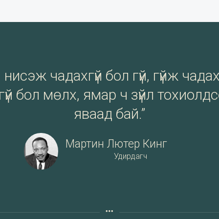
нисэж чадахгүй бол гүй, гүйж чадах
үй бол мөлх, ямар ч зүйл тохиолд
яваад бай.”
Мартин Лютер Кинг
Удирдагч