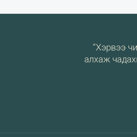
“Хэрвээ чи 
алхаж чадахг