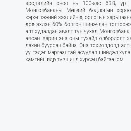
эрсдэлийн оноо нь 100-аас 63.8, урт
Монголбанкны Мөнгөний бодлогын хороо
хэрэглээний зээлийн өр, орлогын харьцаан
өдрөөс эхлэн 60% болгон шинэчлэн тогтоож
алт худалдан авалт тун чухал. Монголбанк 
авсан. Харин энэ оны тухайд олборлолт х
дахин буурсан байна. Энэ тохиолдолд алтн
уу гэдэг маргаантай асуудал шийдэл хүлээ
хамгийн өндөр түвшинд хүрсэн байгаа юм.