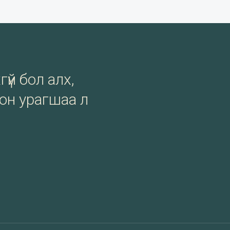
гүй бол алх,
сон урагшаа л