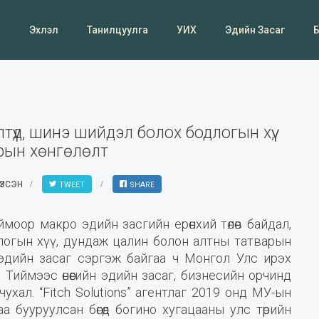
Эхлэл
Танилцуулга
УИХ
Эдийн Засаг
лтүүд, шинэ шийдэл болох бодлогын хүү,
рын хөнгөлөлт
ҮЗСЭН
TWEET
SHARE
моор макро эдийн засгийн ерөнхий төлөв байдал,
логын хүү, дундаж цалин болон алтны татварын
ээр эдийн засаг сэргэж байгаа ч Монгол Улс ирэх
 Тиймээс өнөөгийн эдийн засаг, бизнесийн орчинд
чухал. “Fitch Solutions” агентлаг 2019 онд МУ-ын
аа бууруулсан бөгөөд богино хугацааны улс төрийн