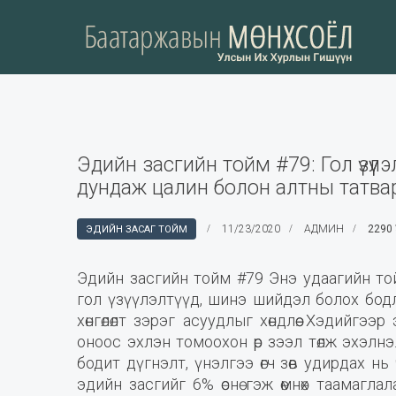
Эдийн засгийн тойм #79: Гол үзүүлэ
дундаж цалин болон алтны татва
11/23/2020
АДМИН
2290 
ЭДИЙН ЗАСАГ ТОЙМ
Эдийн засгийн тойм #79 Энэ удаагийн той
гол үзүүлэлтүүд, шинэ шийдэл болох бод
хөнгөлөлт зэрэг асуудлыг хөндлөө. Хэдийг
оноос эхлэн томоохон өр зээл төлж эхэлнэ.
бодит дүгнэлт, үнэлгээ өгч зөв удирдах нь 
эдийн засгийг 6% өснө гэж өмнөх таамаглал