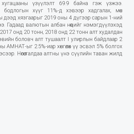
 хугацааны үзүүлэлт 69.9 байна гэж үзжээ.
 бодлогын хүүг 11%-д хэвээр хадгалах, мөн
ы дээд хязгаарыг 2019 оны 4 дүгээр сарын 1-ний
ээ. Гадаад валютын албан нөөцийг нэмэгдүүлэхэд
2017 онд 20 тонн, 2018 онд 22 тонн алт худалдан
эвийн боловч алт тушаалт I улирлын байдлаар 2
ы АМНАТ-ыг 2.5%-иар хөнгөлөх үү эсвэл 5% болгох
сээр. Нөгөө талдаа алтны үнэ сүүлийн таван жилд