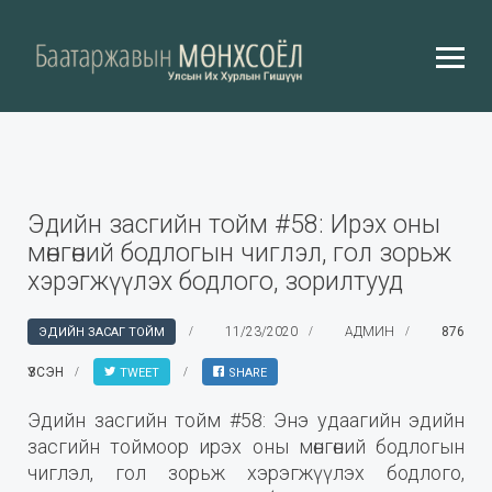
Эдийн засгийн тойм #58: Ирэх оны
мөнгөний бодлогын чиглэл, гол зорьж
хэрэгжүүлэх бодлого, зорилтууд
11/23/2020
АДМИН
876
ЭДИЙН ЗАСАГ ТОЙМ
ҮЗСЭН
TWEET
SHARE
Эдийн засгийн тойм #58: Энэ удаагийн эдийн
засгийн тоймоор ирэх оны мөнгөний бодлогын
чиглэл, гол зорьж хэрэгжүүлэх бодлого,