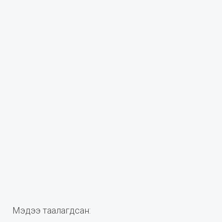
Мэдээ таалагдсан: