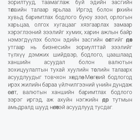
зорилтууд, таамаглаж буй эдийн засгийн
төлвийн талаар ярьлаа. Иргэд болон өрхийн
хувьд баримтлах бодлого буюу зээл, орлогын
харьцаа, олгох хугацааг хязгаарлах замаар
хэрэглээний зээлийг хумих, харин ажлын байр
нэмэгдүүлэх болон эдийн засгийн өсөлтийг өдөөх
утгаар нь бизнесийн зориулттай зээлийг
түлхүү дэмжих шийдвэр, бодлого, цаашлаад
ханшийн асуудал болон валютын
зохицуулалтын тухай хуулийн төслийн талаарх
асуудлуудыг товчхон хөндлөө. Мөнгөний бодлогод
ирэх жилийн бараа үйлчилгээний үнийн дундаж
өсөлт, валютын ханшийн баримтлах бодлого
зэрэг иргэд, аж ахуйн нэгжийн өдөр тутмын
амьдралд шууд нөлөөтэй асуудлууд тусдаг.