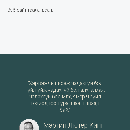
Вэб сайт таалагдсан:
“Хэрвээ чи нисэж чадахгүй бол
гүй, гүйж чадахгүй бол алх, алхаж
чадахгүй бол мөлх, ямар ч зүйл
тохиолдсон урагшаа л яваад
бай.”
Мартин Лютер Кинг