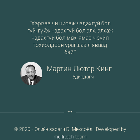
“Хэрвээ чи нисэж чадахгүй бол
гүй, гүйж чадахгүй бол алх, алхаж
чадахгүй бол мөлх, ямар ч зүйл
тохиолдсон урагшаа л яваад
бай.”
Мартин Лютер Кинг
Удирдагч
© 2020 - Эдийн засагч Б. Мөнхсоёл. Developed by
multitech
team