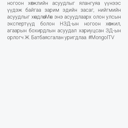
ногоон хөгжлийн асуудлыг ялангуяа үүнээс
үүдэж байгаа зарим эдийн засаг, нийгмийн
асуудлыг хөндлөө. Мөн энэ асуудлаарх олон улсын
экспертүүд болон НЗД-ын ногоон хөгжил,
агаарын бохирдлын асуудал хариуцсан ЗД-ын
орлогч Ж. Батбаясгалан уригдлаа. #MongolTV