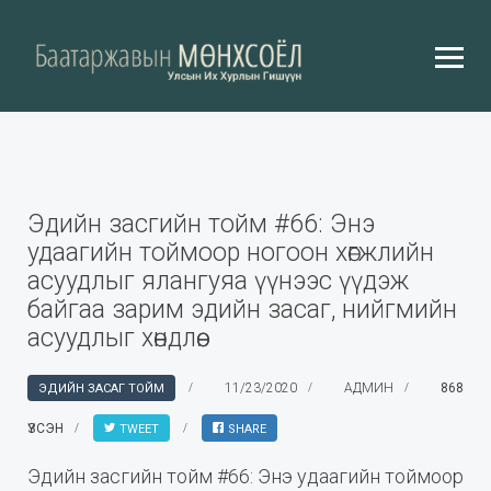
Эдийн засгийн тойм #66: Энэ
удаагийн тоймоор ногоон хөгжлийн
асуудлыг ялангуяа үүнээс үүдэж
байгаа зарим эдийн засаг, нийгмийн
асуудлыг хөндлөө.
11/23/2020
АДМИН
868
ЭДИЙН ЗАСАГ ТОЙМ
ҮЗСЭН
TWEET
SHARE
Эдийн засгийн тойм #66: Энэ удаагийн тоймоор