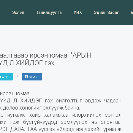
Эхлэл
Танилцуулга
УИХ
Эдийн Засаг
даалгавар ирсэн юмаа. "АРЫН
Д Л ХИЙДЭГ гэх
TWEET
SHARE
 ирсэн юмаа.
Д Л ХИЙДЭГ гэх ойлголтыг эвдэж чадсан
 долоо хоногийг эхлүүлж байна.
ас нугалж, хайр халамжаа илэрхийлэх сэтгэл
олхи гэж бүсгүйчүүдэд зэмлүүлэх нь олонтаа.
РЭГ ДАВАЛГАА үүсгэх үйлсэд нэгдэхийг уриалж