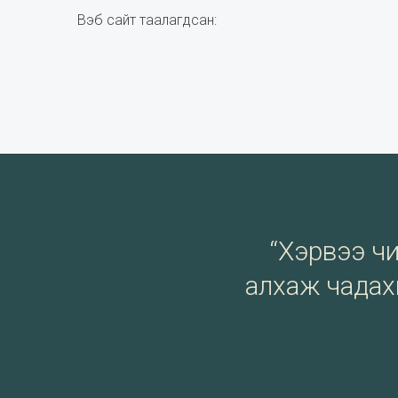
Вэб сайт таалагдсан:
“Хэрвээ чи 
алхаж чадахг