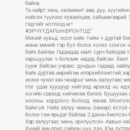
байна.
Та хайрт хань, халамжит аав, дүү, хүүгийн
хийсэн түүхээс хуваалцаж, сайшаагаарай. 
гэдгийг нотлоод өг!
#ЭРЧҮҮДАРЫНФРОНТОД"
Миний хувьд, хоол хийх тийм ч дуртай би
өмнө миний гэр бүл болох хүнээ сонгох 
байх байлаа. Гадаадад хамт сурч байхдаа 
харьцуулах ч боломж надад байсан. Хамт 
сууж байсан учраас дундын гадаад найзу
байх дуртай, өөрийгөө илэрхийлэмтгий, х
ихэнх чухал зан чанарыг минь залуугаас мэ
Нэг удаа хуушуур хийгээд ирэхэд нь идэ
хогийн саванд хийчихэж билээ. Бушуухан 
хоолны хордлого болоод, яахав Монголо
байхгүй. Найз залуу маань (нөхөр) ёстой
болно гэж ярьдаг байлаа, 2 дахин биелсэн 
Хар залуугаас минь эрхлүүлсэн. Аавын ха
Хүний амьдрал сайхан шүү дээ. Юм дутлаа