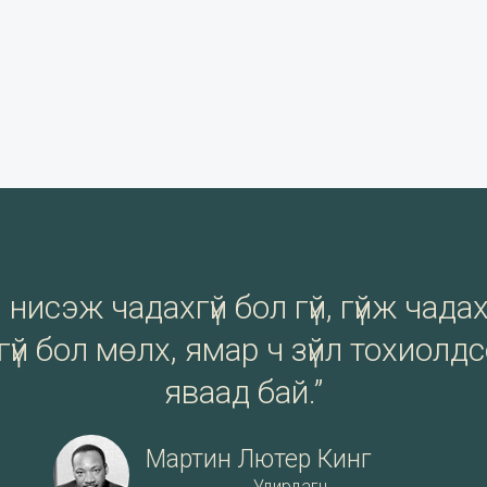
нисэж чадахгүй бол гүй, гүйж чадах
үй бол мөлх, ямар ч зүйл тохиолд
яваад бай.”
Мартин Лютер Кинг
Удирдагч