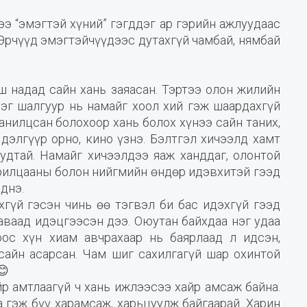
хээ “эмэгтэй хүний” гэгддэг ар гэрийн ажлуудаас
Эрчүүд эмэгтэйчүүдээс дутахгүй чамбай, нямбай
ш надад сайн хань заяасан. Тэртээ олон жилийн
нэг шалгуур нь намайг хоол хий гэж шаардахгүй
танилцсан болохоор хань болох хүнээ сайн таних,
дэлгүүр орно, кино үзнэ. Бэлтгэл хичээлд хамт
удтай. Намайг хичээлдээ яаж ханддаг, олонтой
арилцааны болон нийгмийн өндөр идэвхитэй гээд
днэ.
хгүй гэсэн чинь өө тэгвэл би бас идэхгүй гээд
аваад идэцгээсэн дээ. Оюутан байхдаа нэг удаа
ос хүн хиам авчрахаар нь баярлаад л идсэн,
 сайн асарсан. Чам шиг сахилгагүй шар охинтой
😊
йр амтлаагүй ч хань ижлээсээ хайр амсаж байна.
 гэж бүү харамсаж, харьцуулж байгаарай. Харин