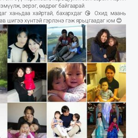
эмүүлж, эерэг, өөдрөг байгаарай.
даг ханьдаа хайртай, бахархдаг 😘 Охид маань
аав шигээ хүнтэй гэрлэнэ гэж ярьцгаадаг юм 😊