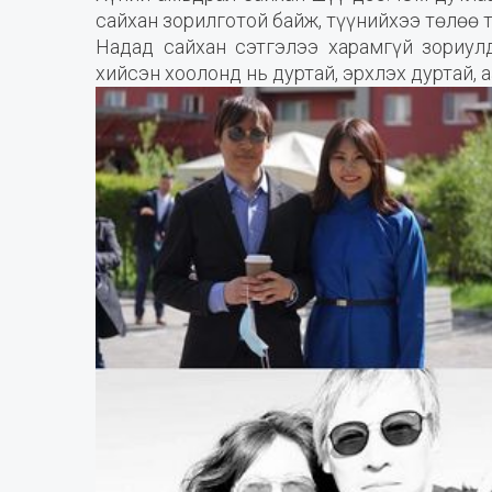
сайхан зорилготой байж, түүнийхээ төлөө т
Надад сайхан сэтгэлээ харамгүй зориул
хийсэн хоолонд нь дуртай, эрхлэх дуртай, 