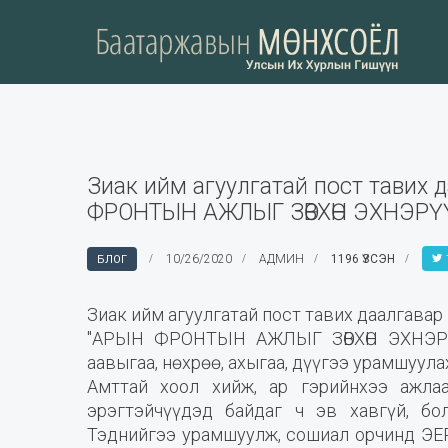
Зиак ийм агуулгатай пост тавих 
ФРОНТЫН АЖЛЫГ ЗӨВХӨН ЭХНЭРҮҮ
10/26/2020
АДМИН
1196 ҮЗСЭН
БЛОГ
Зиак ийм агуулгатай пост тавих даалгавар
"АРЫН ФРОНТЫН АЖЛЫГ ЗӨВХӨН ЭХНЭРҮҮ
аавыгаа, нөхрөө, ахыгаа, дүүгээ урамшуулах
Амттай хоол хийж, ар гэрийнхээ ажла
эрэгтэйчүүдэд байдаг ч эв хавгүй, б
Тэднийгээ урамшуулж, сошиал орчинд ЭЕ