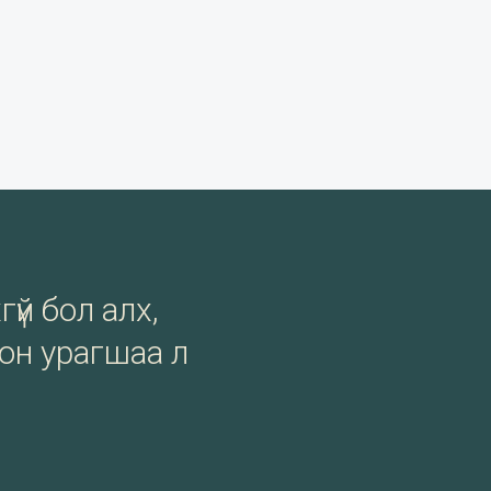
гүй бол алх,
сон урагшаа л