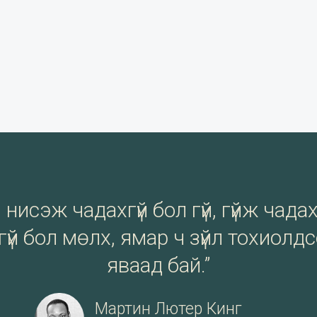
нисэж чадахгүй бол гүй, гүйж чадах
үй бол мөлх, ямар ч зүйл тохиолд
яваад бай.”
Мартин Лютер Кинг