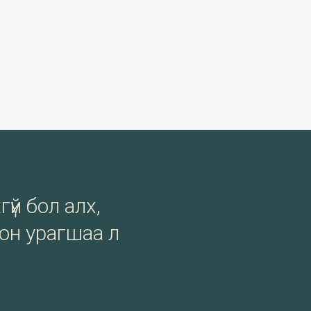
гүй бол алх,
сон урагшаа л