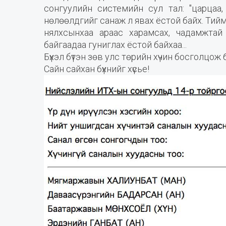
сонгуулийн системийн сул тал: "царцаа,
нөлөөлдгийг санаж л явах ёстой байх. Тиймэ
нялхсынхаа араас харамсах, чадамжтай 
байгаадаа гуниглах ёстой байхаа...
Бүхэл бүтэн зөв улс төрийн хүчин босголцож б
Сайн сайхан бүхнийг хүсье!