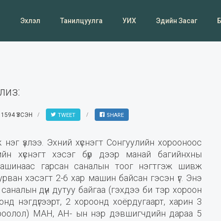
Эхлэл
Танилцуулга
УИХ
Эдийн Засаг
лиз:
1594 ҮЗСЭН
TWEET
SHARE
 нэг үзлээ. Эхний хүснэгт Сонгуулийн хорооноос
ийн хүснэгт хэсэг бүр дээр манай багийнхны
машинаас гарсан саналын тоог нэгтгэж шивж
рван хэсэгт 2-6 хар машин байсан гэсэн үг. Энэ
саналын дүн дутуу байгаа (гэхдээ би тэр хороон
нд нэгдүгээрт, 2 хороонд хоёрдугаарт, харин 3
ороолол) МАН, АН- ын нэр дэвшигчдийн дараа 5