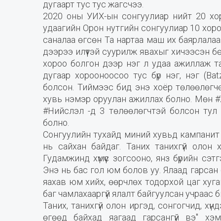
дугаарт тус тус жагсчээ.
2020 оны УИХ-ын сонгуулиар нийт 20 хор
удаагийн Орон нутгийн сонгуулиар 10 хоро
саналаа өгсөн Та нартаа маш их баярлалаа
дээрээ илүүтэй суурилж явахыг хичээсэн б
хороо болгон дээр нэг л удаа ажиллаж таа
дугаар хорооноосоо тус бүр нэг, нэг (Batz
болсон. Тиймээс бид энэ хоёр төлөөлөгчө
хувь нэмэр оруулан ажиллах болно. Мөн #
#Нийслэл -д 3 төлөөлөгчтэй болсон тул
болно.
Сонгуулийн тухайд миний хувьд кампанит 
нь сайхан байдаг. Таних танихгүй олон хү
Гудамжинд хүмүүс зогсооно, янз бүрийн сэт
Энэ нь бас гол юм болов уу. Ялаад гарсан
яахав юм хийх, өөрчлөх тодорхой цаг хуга
баг чамлахааргүй ялалт байгуулсан учраас 
Таних, танихгүй олон иргэд, сонгогчид, хүнд
өгөөд байхад яагаад гарсангүй вэ" хэ