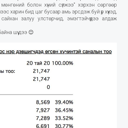
 мөнгөний болон хүний сүлжээ" хэрхэн сөргөөр
эс харин бид цаг бусаар амь эрсдэж буй үр хүүхэд,
сайхан залуу улстөрчид, эмэгтэйчүүдээ алдаж
айна шүү дээ 😊