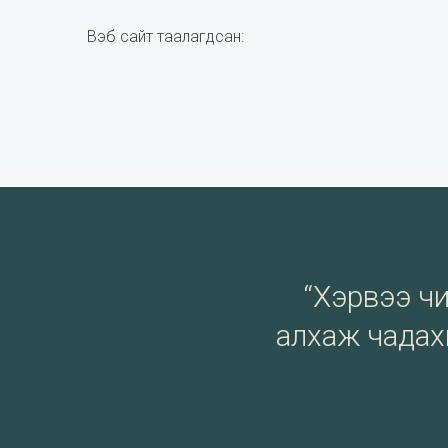
Вэб сайт таалагдсан:
“Хэрвээ чи 
алхаж чадахг