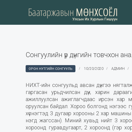
Сонгуулийн үр дүнгийн товчхон ана
10/20/2020
АДМИН
ОРОН НУТГИЙН СОНГУУЛЬ
НИХТ-ийн сонгуульд авсан дүнгээ нягталж
гаргасан урьдчилсан дүн, харин дарааг
ажиллуулсан ажиглагчдаас ирсэн хар 
оруулсан байдал. Хороо болгонд нэгээс гу
хүснэгтэд 3 дугаар хорооны 2 хар машины 
нэгд жагссан). Миний хувьд нийт 3 хороо
хороонд гуравдугаарт, 2 хороонд (гэр х