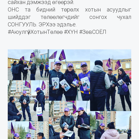
сайхан дэмжээд өгөөрэй.
ОНС та бидний төрөлх хотын асуудлыг
шийддэг төлөөлөгчдийг сонгох чухал
СОНГУУЛЬ. ЭРХээ эдэлье.
#АюулгүйХотынТөлөө #ХҮН #ЗөвСОЁЛ