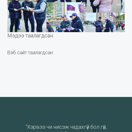
Мэдээ таалагдсан:
Вэб сайт таалагдсан:
“Хэрвээ чи нисэж чадахгүй бол гүй,