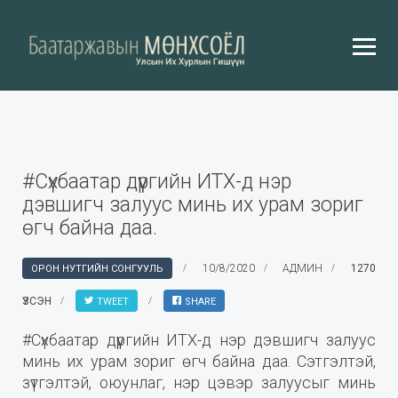
#Сүхбаатар дүүргийн ИТХ-д нэр
дэвшигч залуус минь их урам зориг
өгч байна даа.
10/8/2020
АДМИН
1270
ОРОН НУТГИЙН СОНГУУЛЬ
ҮЗСЭН
TWEET
SHARE
#Сүхбаатар дүүргийн ИТХ-д нэр дэвшигч залуус
минь их урам зориг өгч байна даа. Сэтгэлтэй,
зүтгэлтэй, оюунлаг, нэр цэвэр залуусыг минь