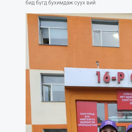
бид бүгд бухимдаж суух вий
.