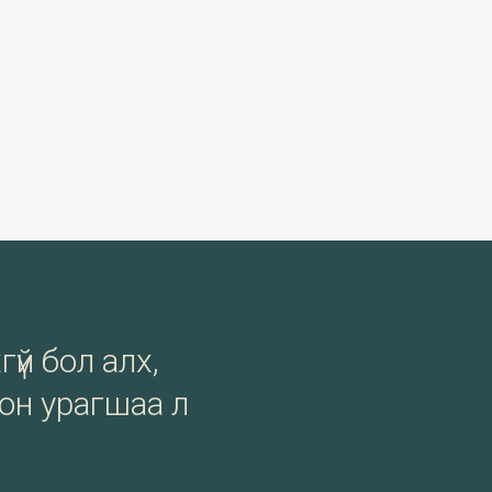
гүй бол алх,
сон урагшаа л