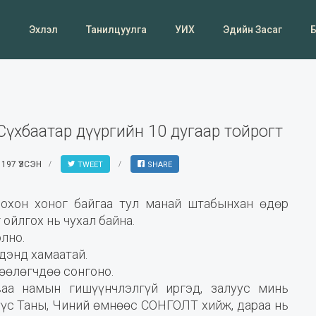
Эхлэл
Танилцуулга
УИХ
Эдийн Засаг
 #Сүхбаатар дүүргийн 10 дугаар тойрогт
1197 ҮЗСЭН
TWEET
SHARE
оохон хоног байгаа тул манай штабынхан өдөр
ойлгох нь чухал байна.
олно.
идэнд хамаатай.
лөөлөгчдөө сонгоно.
ваа намын гишүүнчлэлгүй иргэд, залуус минь
мүүс Таны, Чиний өмнөөс СОНГОЛТ хийж, дараа нь