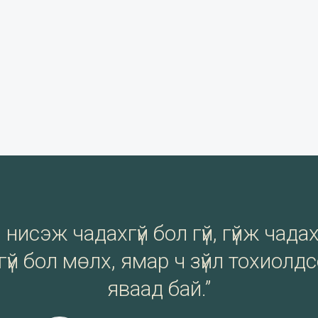
нисэж чадахгүй бол гүй, гүйж чадах
үй бол мөлх, ямар ч зүйл тохиолд
яваад бай.”