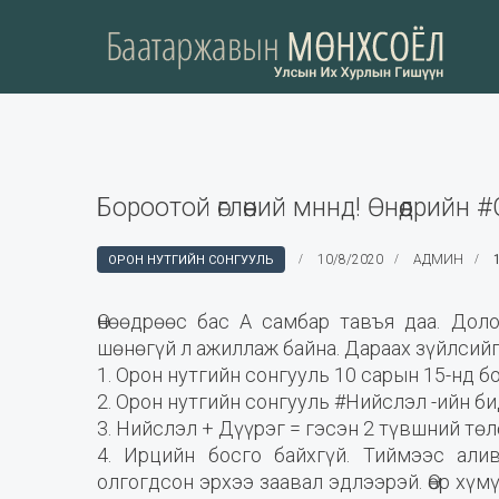
Бороотой өглөөний мннд! Өнөөдрийн
10/8/2020
АДМИН
ОРОН НУТГИЙН СОНГУУЛЬ
Өнөөдрөөс бас А самбар тавъя даа. Дол
шөнөгүй л ажиллаж байна. Дараах зүйлсийг 
1. Орон нутгийн сонгууль 10 сарын 15-нд б
2. Орон нутгийн сонгууль #Нийслэл -ийн б
3. Нийслэл + Дүүрэг = гэсэн 2 түвшний тө
4. Ирцийн босго байхгүй. Тиймээс али
олгогдсон эрхээ заавал эдлээрэй. Өөр хү