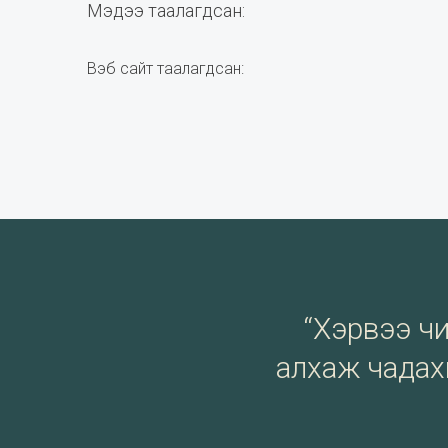
Мэдээ таалагдсан:
Вэб сайт таалагдсан:
“Хэрвээ чи 
алхаж чадахг