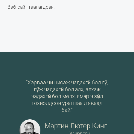
Вэб сайт таалагдсан:
“Хэрвээ чи нисэж чадахгүй бол гүй,
гүйж чадахгүй бол алх, алхаж
чадахгүй бол мөлх, ямар ч зүйл
тохиолдсон урагшаа л яваад
бай.”
Мартин Лютер Кинг
Удирдагч