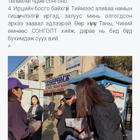
төлөөлөгчдөө сонгоно.
4. Ирцийн босго байхгүй. Тиймээс аливаа намын
гишүүнчлэлгүй иргэд, залуус минь олгогдсон
эрхээ заавал эдлээрэй. Өөр хүмүүс Таны, Чиний
өмнөөс СОНГОЛТ хийж, дараа нь бид бүгд
бухимдаж суух вий.
>