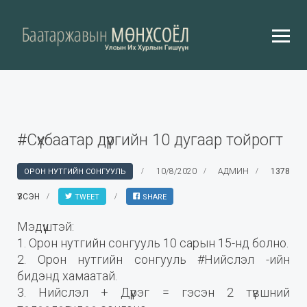
#Сүхбаатар дүүргийн 10 дугаар тойрогт
10/8/2020
АДМИН
1378
ОРОН НУТГИЙН СОНГУУЛЬ
ҮЗСЭН
TWEET
SHARE
Мэдүүштэй:
1. Орон нутгийн сонгууль 10 сарын 15-нд болно.
2. Орон нутгийн сонгууль #Нийслэл -ийн
бидэнд хамаатай.
3. Нийслэл + Дүүрэг = гэсэн 2 түвшний