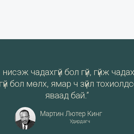
нисэж чадахгүй бол гүй, гүйж чадах
үй бол мөлх, ямар ч зүйл тохиолд
яваад бай.”
Мартин Лютер Кинг
Удирдагч