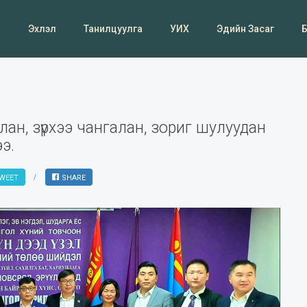
Эхлэл
Танилцуулга
УИХ
Эдийн Засаг
ан, зүрхээ чангалан, зориг шулуудан
э.
WEET
SHARE