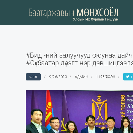
#Бид -ний залуучууд оюунаа дайчл
#Сүхбаатар дүүрэгт нэр дэвшицгээлэ
9/26/2020
АДМИН
1196 ҮЗСЭН
БЛОГ
T