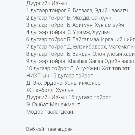
Дүүргийн ИХ-ын
1 дүгээр тойрог Я. Батзаяа, Эдийн засагч
2 дугаар тойрог Б. Мөнхдөл, Санхүүч
3 дугаар тойрог Б. Аригуун, Хүн ам зүйч
4 дүгээр тойрог С. Үлэмж, Хуульч
6 дугаар тойрог Б. Байгалмаа, Иргэний ний
7 дугаар тойрог Д. Өлзийбадрах, Математи
8 дугаар тойрог Б. Зандан, Олон улсын хар
9 дүгээр тойрог Khashaa Ganaa Эдийн заса
10 дугаар тойрог Л. Ану-Үжин, Хот төлөвлөлт
НИХТ-ын 15 дугаар тойрог
Д. Энх-Эрдэнэ, Усны инженер
Ж. Ганболд, Хуульч
Дүүргийн ИХ-ын 16 дугаар тойрог
Э. Ганбат Менежмент
Мэдээ таалагдсан:
Вэб сайт таалагдсан: