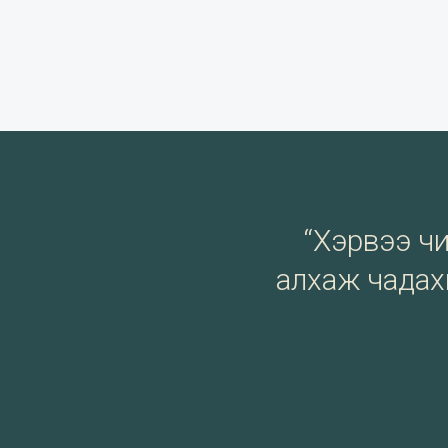
“Хэрвээ чи 
алхаж чадахг