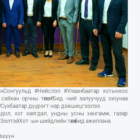
йнСонгуульд #Нийслэл #Улаанбаатар хотынхоо
, сайхан орчны төлөө #Бид -ний залуучууд оюунаа
 #Сүхбаатар дүүрэгт нэр дэвшицгээлээ.
дол, хог хаягдал, ундны усны хангамж, газар
ЭэлтэйХот -ын шийдлийн төлөө бид ажиллана.
гишүүн