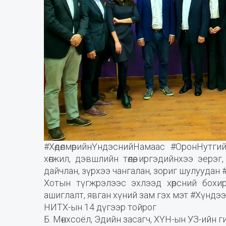
#ХөдөлмөрийнҮндэснийНамаас #ОронНутги
хөгжил, дэвшлийн төлөө, иргэдийнхээ эерэг
дайчлан, зүрхээ чангалан, зориг шулуудан
Хотын түгжрэлээс эхлээд хөрсний бохир
ашиглалт, явган хүний зам гэх мэт #Хүндээ
НИТХ-ын 14 дүгээр тойрог
Б. Мөнхсоёл, Эдийн засагч, ХҮН-ын УЗ-ийн 