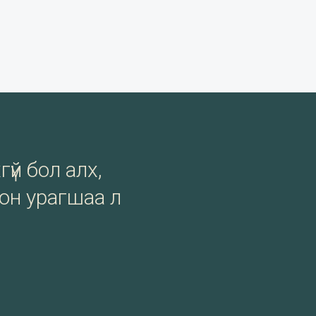
гүй бол алх,
сон урагшаа л