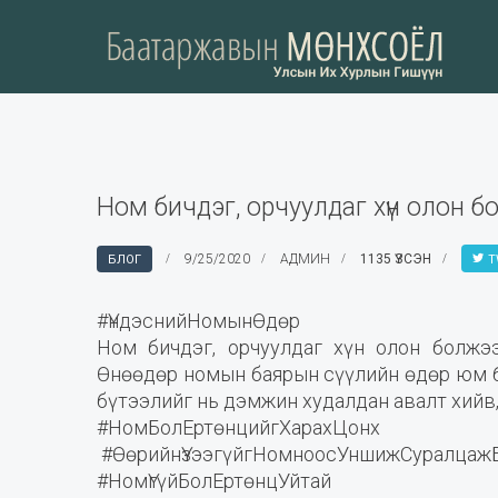
Ном бичдэг, орчуулдаг хүн олон б
9/25/2020
АДМИН
1135 ҮЗСЭН
БЛОГ
T
#ҮндэснийНомынӨдөр
Ном бичдэг, орчуулдаг хүн олон болжээ
Өнөөдөр номын баярын сүүлийн өдөр юм ба
бүтээлийг нь дэмжин худалдан авалт хийв,
#НомБолЕртөнцийгХарахЦонх
#ӨөрийнҮзээгүйгНомноосУншижСуралцаж
#НомҮгүйБолЕртөнцУйтай