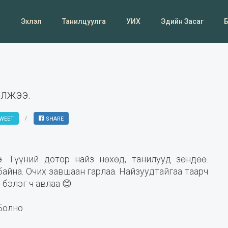
Эхлэл
Танилцуулга
УИХ
Эдийн Засаг
олжээ.
WEET
SHARE
. Түүний дотор найз нөхөд, танилууд зөндөө.
йна. Очих завшаан гарлаа. Найзуудтайгаа таарч
 бэлэг ч авлаа 😊
Болно