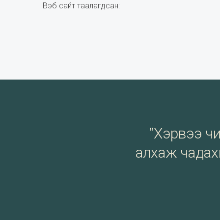
Вэб сайт таалагдсан:
“Хэрвээ чи 
алхаж чадахг