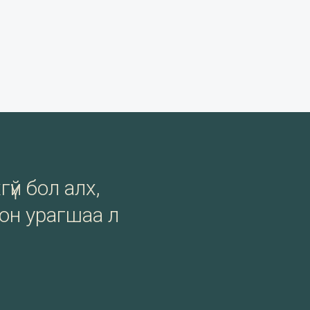
гүй бол алх,
сон урагшаа л