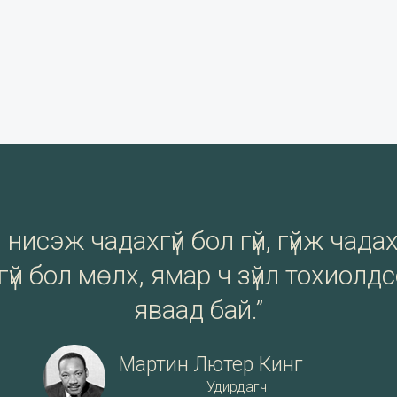
нисэж чадахгүй бол гүй, гүйж чадах
үй бол мөлх, ямар ч зүйл тохиолд
яваад бай.”
Мартин Лютер Кинг
Удирдагч