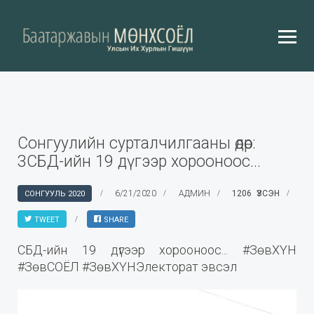
Сонгуулийн сурталчилгааны өдөр:
3СБД-ийн 19 дүгээр хорооноос...
6/21/2020
АДМИН
1206 ҮЗСЭН
СОНГУУЛЬ 2020
TWEET
SHARE
СБД-ийн 19 дүгээр хорооноос... #ЗөвХҮН
#ЗөвСОЁЛ #ЗөвХҮНЭлекторат эвсэл