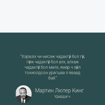
“Хэрвээ чи нисэж чадахгүй бол гүй,
гүйж чадахгүй бол алх, алхаж
чадахгүй бол мөлх, ямар ч зүйл
тохиолдсон урагшаа л яваад
бай.”
Мартин Лютер Кинг
Удирдагч