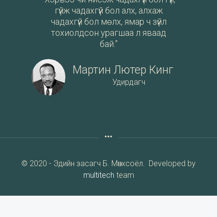
гүйж чадахгүй бол алх, алхаж
чадахгүй бол мөлх, ямар ч зүйл
тохиолдсон урагшаа л яваад
бай.”
Мартин Лютер Кинг
Удирдагч
© 2020 - Эдийн засагч Б. Мөнхсоёл. Developed by
multitech
team