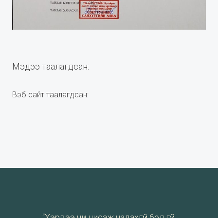
Мэдээ таалагдсан:
Вэб сайт таалагдсан:
“Хэрвээ чи нисэж чадахгүй бол гүй,