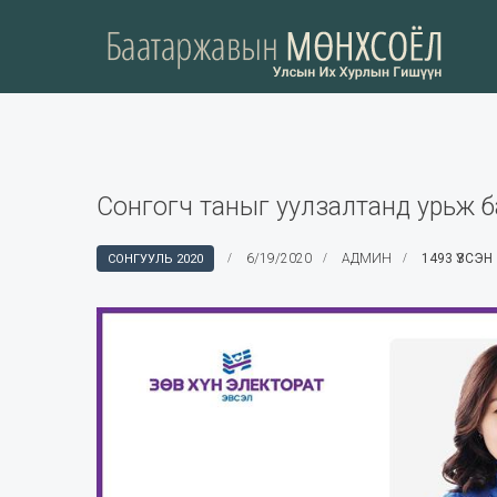
Сонгогч таныг уулзалтанд урьж б
6/19/2020
АДМИН
1493 ҮЗСЭН
СОНГУУЛЬ 2020