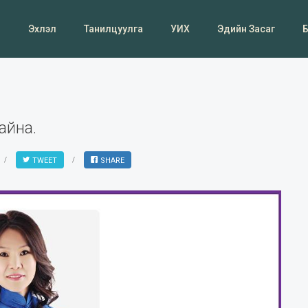
Эхлэл
Танилцуулга
УИХ
Эдийн Засаг
айна.
TWEET
SHARE