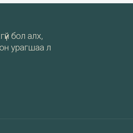
гүй бол алх,
сон урагшаа л