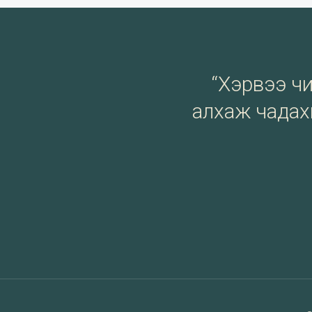
“Хэрвээ чи 
алхаж чадахг