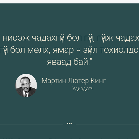
нисэж чадахгүй бол гүй, гүйж чадах
үй бол мөлх, ямар ч зүйл тохиолд
яваад бай.”
Мартин Лютер Кинг
Удирдагч