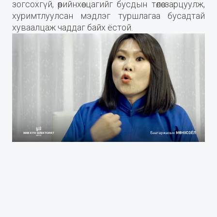
зогсохгүй, өөрийнхөө цагийг бусдын төлөө зарцуулж,
хуримтлуулсан мэдлэг туршлагаа бусадтай
хуваалцаж чаддаг байх ёстой.