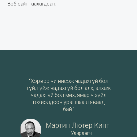
Вэб сайт таалагдсан:
“Хэрвээ чи нисэж чадахгүй бол
гүй, гүйж чадахгүй бол алх, алхаж
чадахгүй бол мөлх, ямар ч зүйл
тохиолдсон урагшаа л яваад
бай.”
Мартин Лютер Кинг
Удирдагч