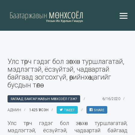
Улс төрч гэдэг бол зөвхөн туршлагатай,
мэдлэгтэй, ёсзүйтэй, чадвартай
байгаад зогсохгүй, өөрийнхөө цагийг
бусдын төлөө
6/16/2020
ЯАГААД БААТАРЖАВЫН МӨНХСОЁЛ ГЭЖ?
АДМИН
1425 ҮЗСЭН
TWEET
SHARE
Улс төрч гэдэг бол зөвхөн туршлагатай,
мэдлэгтэй, ёсзүйтэй, чадвартай байгаад