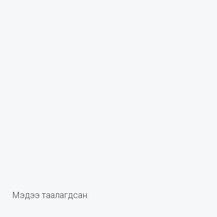
Мэдээ таалагдсан: