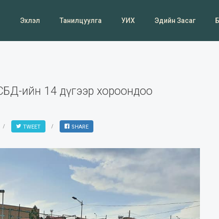
Эхлэл
Танилцуулга
УИХ
Эдийн Засаг
 СБД-ийн 14 дүгээр хороондоо
TWEET
SHARE