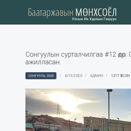
Сонгуулын сурталчилгаа #12 өдөр:
ажилласан.
6/15/2020
АДМИН
1217 ҮЗСЭН
СОНГУУЛЬ 2020