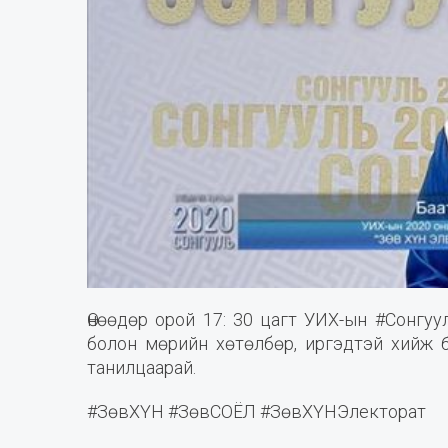
Өнөөдөр орой 17: 30 цагт УИХ-ын #Сонгу
болон мөрийн хөтөлбөр, иргэдтэй хийж б
танилцаарай.
#ЗөвХҮН #ЗөвСОЁЛ #ЗөвХҮНЭлекторат