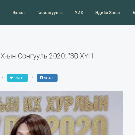
Эхлэл
Танилцуулга
УИХ
Эдийн Засаг
ИХ-ын Сонгууль 2020: "ЗӨВ ХҮН
TWEET
SHARE