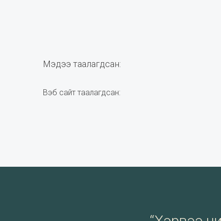
Мэдээ таалагдсан:
Вэб сайт таалагдсан:
“Хэрвээ чи 