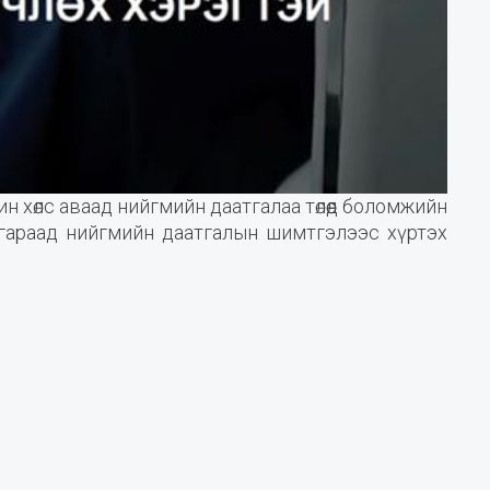
ин хөлс аваад нийгмийн даатгалаа төлөөд боломжийн
 гараад нийгмийн даатгалын шимтгэлээс хүртэх