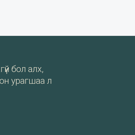
гүй бол алх,
сон урагшаа л