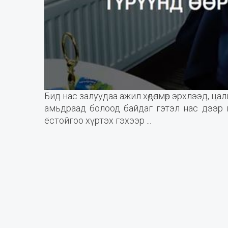
Бид нас залуудаа ажил хөдөлмөр эрхлээд, цал
амьдраад болоод байдаг гэтэл нас дээр
ёстойгоо хүртэх гэхээр ...