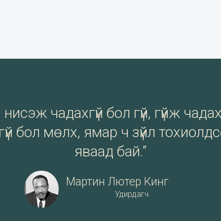
нисэж чадахгүй бол гүй, гүйж чадах
үй бол мөлх, ямар ч зүйл тохиолд
яваад бай.”
Мартин Лютер Кинг
Удирдагч