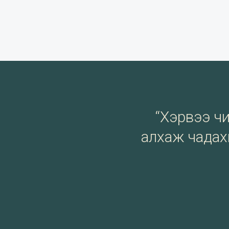
“Хэрвээ чи 
алхаж чадахг