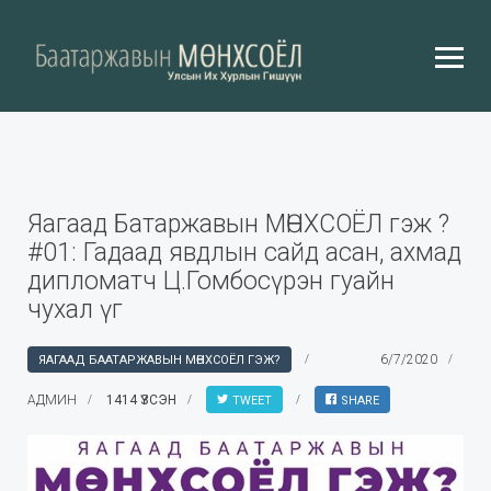
Яагаад Батаржавын МӨНХСОЁЛ гэж ?
#01: Гадаад явдлын сайд асан, ахмад
дипломатч Ц.Гомбосүрэн гуайн
чухал үг
6/7/2020
ЯАГААД БААТАРЖАВЫН МӨНХСОЁЛ ГЭЖ?
АДМИН
1414 ҮЗСЭН
TWEET
SHARE