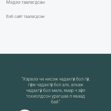
Мэдээ таалагдсан:
Вэб сайт таалагдсан:
“Хэрвээ чи нисэж чадахгүй бол гүй,
гүйж чадахгүй бол алх, алхаж
чадахгүй бол мөлх, ямар ч зүйл
тохиолдсон урагшаа л яваад
бай.”