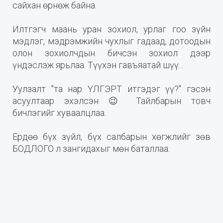
сайхан өрнөж байна.
Илтгэгч маань уран зохиол, урлаг гоо зүйн
мэдлэг, мэдрэмжийн чухлыг гадаад, дотоодын
олон зохиолчдын бичсэн зохиол дээр
үндэслэж ярьлаа. Түүхэн гавъяатай шүү...
Уулзалт "та нар ҮЛГЭРТ итгэдэг үү?" гэсэн
асуултаар эхэлсэн 😉 Тайлбарын товч
бичлэгийг хуваалцлаа.
Ердөө бүх зүйл, бүх салбарын хөгжлийг зөв
БОДЛОГО л зангидахыг мөн баталлаа.