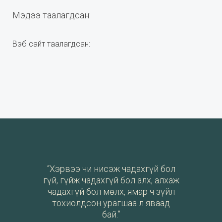
Мэдээ таалагдсан:
Вэб сайт таалагдсан:
“Хэрвээ чи нисэж чадахгүй бол
гүй, гүйж чадахгүй бол алх, алхаж
чадахгүй бол мөлх, ямар ч зүйл
тохиолдсон урагшаа л яваад
бай.”