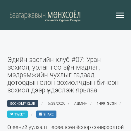
Эдийн засгийн клуб #07: Уран
зохиол, урлаг гоо зүйн мэдлэг,
мэдрэмжийн чухлыг гадаад,
дотоодын олон зохиолчдын бичсэн
зохиол дээр үндэслэж ярьлаа
5/28/2020
АДМИН
1490 ҮЗСЭН
ECONOMY CLUB
TWEET
SHARE
Өглөөний уулзалт төсөөлсөн ёсоор сонирхолтой