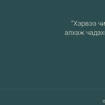
“Хэрвээ чи 
алхаж чадахг
©