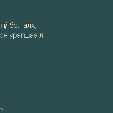
гүй бол алх,
сон урагшаа л
am