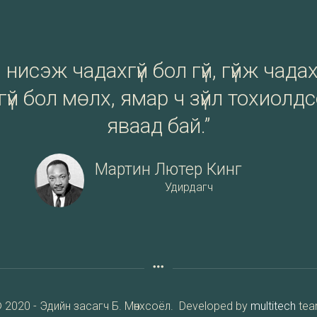
нисэж чадахгүй бол гүй, гүйж чадах
үй бол мөлх, ямар ч зүйл тохиолд
яваад бай.”
Мартин Лютер Кинг
Удирдагч
 2020 - Эдийн засагч Б. Мөнхсоёл. Developed by
multitech
te