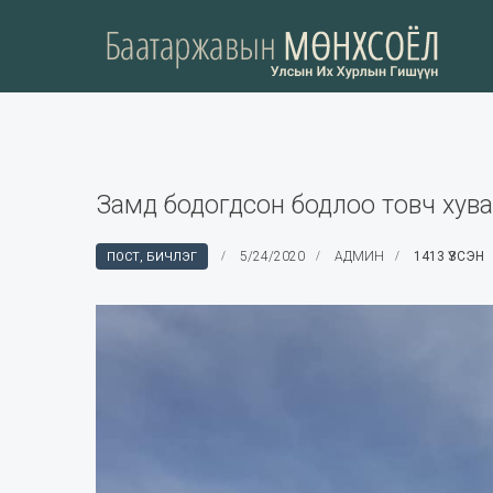
Замд бодогдсон бодлоо товч хув
5/24/2020
АДМИН
1413 ҮЗСЭН
ПОСТ, БИЧЛЭГ