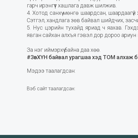
гарч ирэнгүүт хашлага давж шилжив.
4. Хотод санхүү мөнгө шаардсан, шаардаагүй 
Сэтгэл, хандлага зөв байвал шийдчих, засчи
5. Нус цэрийн тухайд яриад ч яахав. Гэхд
явган сайхан алхъя гэвэл дор дороо ариун ц
За нэг иймэрхүү байна даа хөө.
#ЗөвХҮН байвал урагшаа хэд ТОМ алхаж б
Мэдээ таалагдсан:
Вэб сайт таалагдсан: