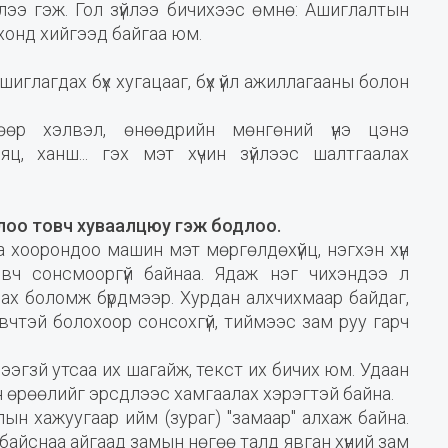
лээ гэж. Гол зүйлээ бичихээс өмнө: Ашиглалтын
хонд хийгээд байгаа юм.
иглагдах бүх хугацааг, бүх үйл ажиллагааны болон
өөр хэлвэл, өнөөдрийн мөнгөний үнэ цэнэ
яц, ханш... гэх мэт хүчин зүйлээс шалтгаалах
оо товч хуваалцюу гэж бодлоо.
даа хоорондоо машин мэт мөргөлдөхүйц, нэгхэн хүн
вч сонсмооргүй байнаа. Ядаж нэг чихэндээ л
ах боломж бүрдмээр. Хурдан алхчихмаар байдаг,
вчтэй болохоор сонсохгүй, тиймээс зам руу гарч
жрээгзй утсаа их шагайж, текст их бичих юм. Удаан
н өрөөлийг эрсдлээс хамгаалах хэрэгтэй байна.
ын хажуугаар ийм (зураг) "замаар" алхаж байна.
 байснаа айгаад замын нөгөө талд явган хүний зам