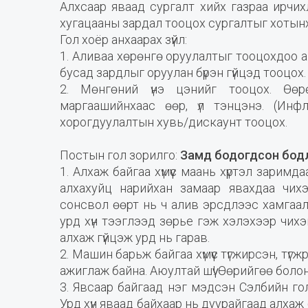
Алхсаар яваад сургалт хийх газраа ирчих
хугацааны зардал тооцох сургалтыг хотын
Гол хоёр анхаарах зүйл:
1. Аливаа хөрөнгө оруулалтыг тооцохдоо аш
бусад зардлыг оруулан бүрэн гүйцэд тооцох.
2. Мөнгөний үнэ цэнийг тооцох. Өөр
маргаашийнхаас өөр, үл тэнцэнэ. (Инфл
хорогдуулалтын хувь/дискаунт тооцох.
Постын гол зорилго:
Замд бодогдсон бодл
1. Алхаж байгаа хүмүүс маань хүртэл зарим
алхахуйц нарийхан замаар явахдаа чихэ
сонсвол өөрт нь ч алив эрсдлээс хамгаал
урд хүн тээглээд зөрье гэж хэлэхээр чихэ
алхаж гүйцэж урд нь гарав.
2. Машин барьж байгаа хүмүүс түгжирсэн, түг
ажиглаж байна. Аюултай шүү! Өөрийгөө боло
3. Явсаар байгаад нэг мэдсэн Сэлбийн гол
Урд хүн яваад байхаар нь дуурайгаад алхаж