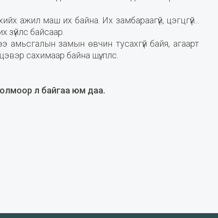
хийх ажил маш их байна. Их замбараагүй, цэгцгүй...
х зүйлс байсаар.
ээ амьсгалын замын өвчин тусахгүй байя, агаарт
эвэр сахимаар байна шүү, плс.
олмоор л байгаа юм даа.