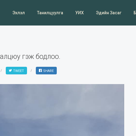
Эхлэл
Танилцуулга
УИХ
Эдийн Засаг
аалцюу гэж бодлоо.
TWEET
SHARE