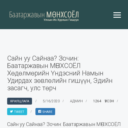
Сайн уу Сайнаа? Зочин:
Баатаржавын МӨНХСОЁЛ
Хөдөлмөрийн Үндэсний Намын
Удирдах зөвлөлийн гишүүн, Эдийн
засагч, улс төрч
5/16/2020
АДМИН
1264 ҮЗСЭН
ЯРИЛЦЛАГА
TWEET
SHARE
Сайн уу Сайнаа? Зочин: Баатаржавын МӨНХСОЁЛ