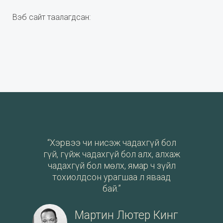
Вэб сайт таалагдсан:
“Хэрвээ чи нисэж чадахгүй бол
гүй, гүйж чадахгүй бол алх, алхаж
чадахгүй бол мөлх, ямар ч зүйл
тохиолдсон урагшаа л яваад
бай.”
Мартин Лютер Кинг