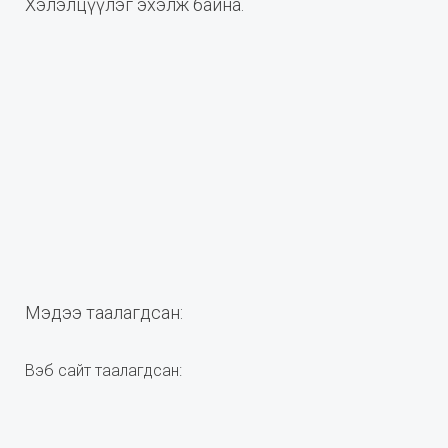
Хэлэлцүүлэг эхэлж байна.
Мэдээ таалагдсан:
Вэб сайт таалагдсан: