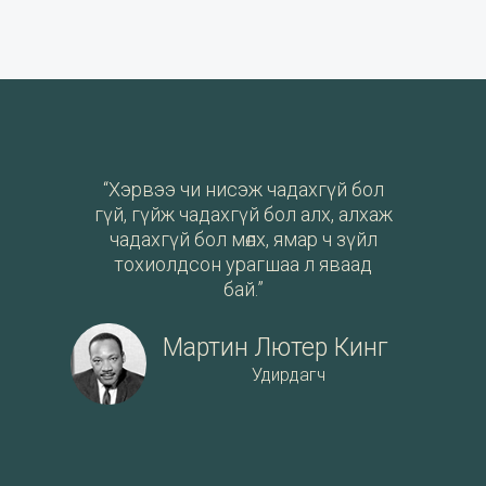
“Хэрвээ чи нисэж чадахгүй бол
гүй, гүйж чадахгүй бол алх, алхаж
чадахгүй бол мөлх, ямар ч зүйл
тохиолдсон урагшаа л яваад
бай.”
Мартин Лютер Кинг
Удирдагч