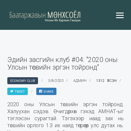
Эдийн засгийн клуб #04: "2020 оны
Улсын төсвийн эргэн тойронд"
5/8/2020
АДМИН
1312 ҮЗСЭН
ECONOMY CLUB
TWEET
SHARE
2020 оны Улсын төсвийн эргэн тойронд.
Халуухан сэдэв. Өчигдөрхөн гэхэд АМНАТ-ыг
тэглэсэн сурагтай. Тэгэхээр наад зах нь
төсвийн орлого 1.3 их наяд төгрөгөөр улс дутах нь.