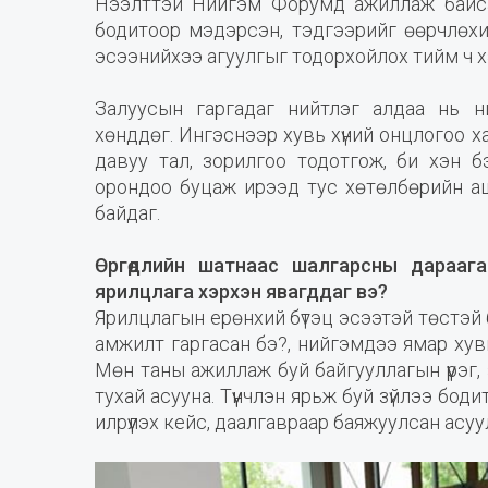
Нээлттэй Нийгэм Форумд ажиллаж байса
бодитоор мэдэрсэн, тэдгээрийг өөрчлөхи
эсээнийхээ агуулгыг тодорхойлох тийм ч хэцү
Залуусын гаргадаг нийтлэг алдаа нь н
хөнддөг. Ингэснээр хувь хүний онцлогоо х
давуу тал, зорилгоо тодотгож, би хэн 
орондоо буцаж ирээд тус хөтөлбөрийн аш
байдаг.
Өргөдлийн шатнаас шалгарсны дараагаа
ярилцлага хэрхэн явагддаг вэ?
Ярилцлагын ерөнхий бүтэц эсээтэй төстэй 
амжилт гаргасан бэ?, нийгэмдээ ямар хув
Мөн таны ажиллаж буй байгууллагын үүрэг, 
тухай асууна. Түүнчлэн ярьж буй зүйлээ бодит
илрүүлэх кейс, даалгавраар баяжуулсан асу