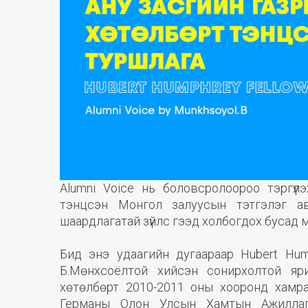
Alumni Voice нь боловсролоороо тэргүү
тэнцсэн Монгол залуусын тэтгэлэг ав
шаардлагатай зүйлс гээд холбогдох бусад 
Бид энэ удаагийн дугаараар Hubert Hump
Б.Мөнхсоёлтой хийсэн сонирхолтой яри
хөтөлбөрт 2010-2011 оны хооронд хамр
Германы Олон Улсын Хамтын Ажиллаг