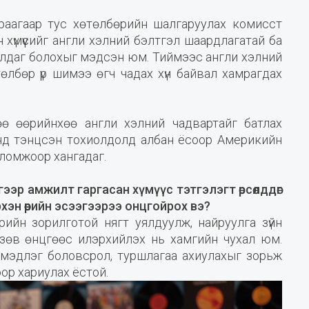
аагаар тус хөтөлбөрийн шалгаруулах комисст
 хүмүүсийг англи хэлний бэлтгэл шаардлагатай ба
улдаг болохыг мэдсэн юм. Тиймээс англи хэлний
өлбөр үр шимээ өгч чадах хүн байвал хамрагдах
ө өөрийнхөө англи хэлний чадвартайг батлах
анд тэнцсэн тохиолдолд албан ёсоор Америкийн
оломжоор хангадаг.
эр амжилт гаргасан хүмүүс тэтгэлэгт өрсөлддөг
эрхэн өөрийн эсээгээрээ онцгойрох вэ?
ийн зорилготой нягт уялдуулж, найруулга зүйн
 зөв өнцгөөс илэрхийлэх нь хамгийн чухал юм.
, мэдлэг боловсрол, туршлагаа ахиулахыг зорьж
оор хариулах ёстой.