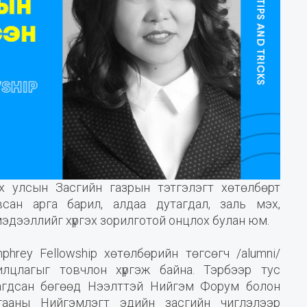
лэх улсын Засгийн газрын тэтгэлэгт хөтөлбөрт
сан арга барил, алдаа дутагдал, заль мэх,
мэдээллийг хүргэх зорилготой онцлох булан юм.
hrey Fellowship хөтөлбөрийн төгсөгч /alumni/
лцлагыг товчлон хүргэж байна. Тэрбээр тус
агдсан бөгөөд Нээлттэй Нийгэм Форум болон
ааны Нийгэмлэгт эдийн засгийн чиглэлээр