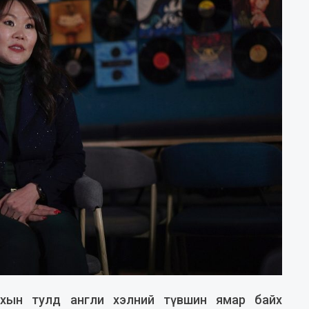
дахын тулд англи хэлний түвшин ямар байх