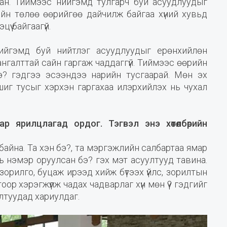
н. Тиймээс нийгэмд тулгарч буй асуудлуудыг
йн төлөө өөрийгөө дайчилж байгаа хүний хувьд
ү байгаагүй.
ийгэмд буй нийтлэг асуудлуудыг ерөнхийлөн
ангалттай сайн гаргаж чаддаггүй. Тиймээс өөрийн
бэ? гэдгээ эсээндээ нарийн тусгаарай. Мөн эх
иг тусыг хэрхэн гаргахаа илэрхийлэх нь чухал
р ярилцлагад ордог. Тэгвэл энэ хөтөлбөрийн
байна. Та хэн бэ?, та мэргэжлийн салбартаа ямар
ь нэмэр оруулсан бэ? гэх мэт асуултууд тавина.
зорилго, буцаж ирээд хийж бүтээх үйлс, зорилтын
оор хэрэгжүүлж чадах чадварлаг хүн мөн үү? гэдгийг
ултуудад хариулдаг.