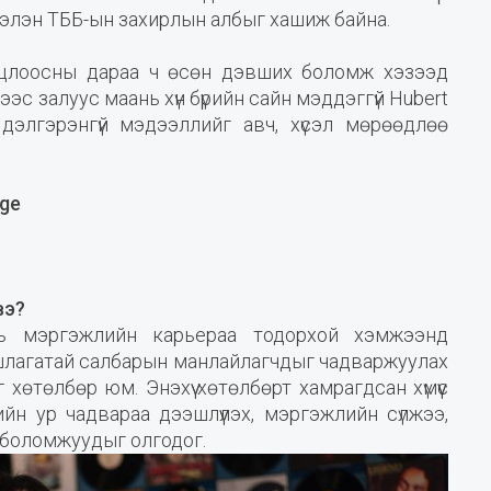
ээлэн ТББ-ын захирлын албыг хашиж байна.
огцлоосны дараа ч өсөн дэвших боломж хэзээд
ээс залуус маань хүн бүрийн сайн мэддэггүй Hubert
 дэлгэрэнгүй мэдээллийг авч, хүсэл мөрөөдлөө
nge
n
вэ?
нь мэргэжлийн карьераа тодорхой хэмжээнд
шлагатай салбарын манлайлагчдыг чадваржуулах
хөтөлбөр юм. Энэхүү хөтөлбөрт хамрагдсан хүмүүс
ийн ур чадвараа дээшлүүлэх, мэргэжлийн сүлжээ,
 боломжуудыг олгодог.