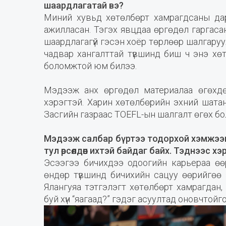
шаардлагатай вэ?
Миний хувьд хөтөлбөрт хамрагдсаны дар
ажилласан. Тэгэх явцдаа өргөдөл гаргасан
шаардлагагүй гэсэн хоёр төрлөөр шалгару
чадвар хангалттай түвшинд биш ч энэ хөт
боломжтой юм билээ.
Мэдээж анх өргөдөл материалаа өгөхдө
хэрэгтэй. Харин хөтөлбөрийн эхний шат
Засгийн газраас TOEFL-ын шалгалт өгөх б
Мэдээж салбар бүртээ тодорхой хэмжээгэ
тул өрсөлдөөн ихтэй байдаг байх. Тэднээс х
Эсээгээ бичихдээ одоогийн карьераа өөр
өндөр түвшинд бичихийн сацуу өөрийгөө
Ялангуяа тэтгэлэгт хөтөлбөрт хамрагдан
буй хүн “яагаад?” гэдэг асуултад оновчтойг