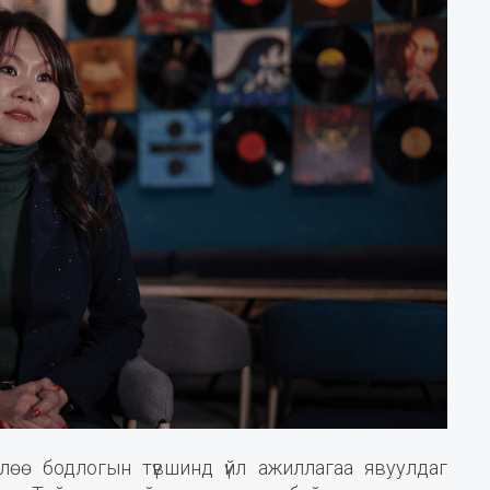
лөө бодлогын түвшинд үйл ажиллагаа явуулдаг