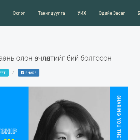
Эхлэл
Танилцуулга
УИХ
Эдийн Засаг
нь олон өөрчлөлтийг бий болгосон
EET
SHARE