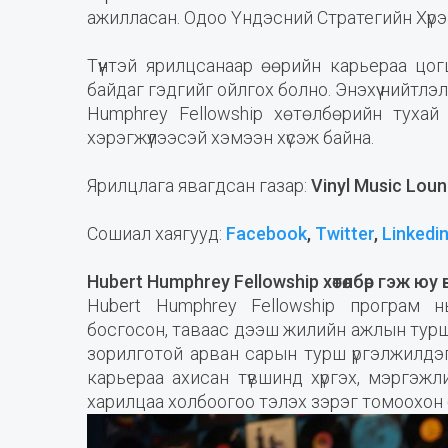
ажилласан. Одоо Үндэсний Стратегийн Хүр
Түүнтэй ярилцсанаар өөрийн карьераа ц
байдаг гэдгийг ойлгох болно. Энэхүү нийтлэл
Humphrey Fellowship хөтөлбөрийн тухай
хэрэгжүүлээсэй хэмээн хүсэж байна.
Ярилцлага явагдсан газар:
Vinyl Music Lou
Сошиал хаягууд:
Facebook
,
Twitter
,
Linkedi
Hubert Humphrey Fellowship хөтөлбөр гэж юу 
Hubert Humphrey Fellowship програм 
босгосон, таваас дээш жилийн ажлын тур
зорилготой арван сарын турш үргэлжилдэг 
карьераа ахисан түвшинд хүргэх, мэргэжл
харилцаа холбоогоо тэлэх зэрэг томоохон