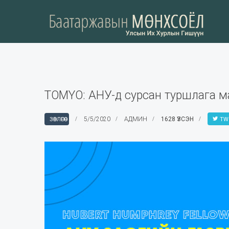
TOMYO: АНУ-д сурсан туршлага маа
5/5/2020
АДМИН
1628 ҮЗСЭН
ЗӨВЛӨГӨӨ
TW