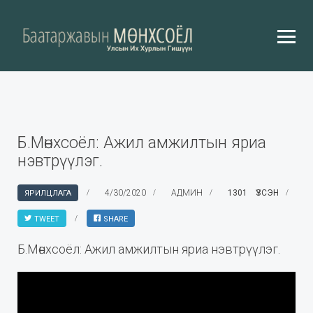
Б.Мөнхсоёл: Ажил амжилтын яриа
нэвтрүүлэг.
4/30/2020
АДМИН
1301 ҮЗСЭН
ЯРИЛЦЛАГА
TWEET
SHARE
Б.Мөнхсоёл: Ажил амжилтын яриа нэвтрүүлэг.