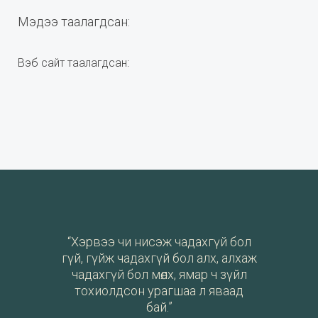
Мэдээ таалагдсан:
Вэб сайт таалагдсан:
“Хэрвээ чи нисэж чадахгүй бол
гүй, гүйж чадахгүй бол алх, алхаж
чадахгүй бол мөлх, ямар ч зүйл
тохиолдсон урагшаа л яваад
бай.”