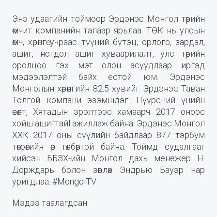
Энэ удаагийн тоймоор Эрдэнэс Монгол төрийн
өмчит компанийн талаар ярьлаа. ТӨК нь улсын
өмч, хөрөнгө учраас түүний бүтэц, орлого, зардал,
ашиг, ногдол ашиг хуваарилалт, улс төрийн
оролцоо гэх мэт олон асуудлаар иргэд
мэдээлэлтэй байх ёстой юм. Эрдэнэс
Монголын хөрөнгийн 82.5 хувийг Эрдэнэс Таван
Толгой компани эзэмшдэг. Нүүрсний үнийн
өсөлт, Хятадын эрэлтээс хамаарч 2017 оноос
хойш ашигтайl ажиллаж байна. Эрдэнэс Монгол
ХХК 2017 оны сүүлийн байдлаар 877 тэрбум
төгрөгийн өр төлбөртэй байна. Тоймд судалгааг
хийсэн ББЗХ-ийн Монгол дахь менежер Н.
Дорждарь болон зөвлөх Эндрью Бауэр нар
уригдлаа. #MongolTV
Мэдээ таалагдсан: