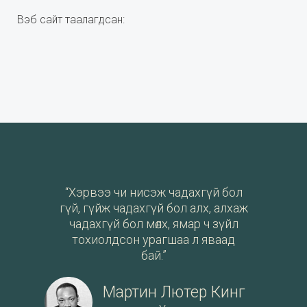
Вэб сайт таалагдсан:
“Хэрвээ чи нисэж чадахгүй бол
гүй, гүйж чадахгүй бол алх, алхаж
чадахгүй бол мөлх, ямар ч зүйл
тохиолдсон урагшаа л яваад
бай.”
Мартин Лютер Кинг