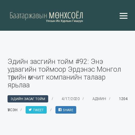
Эдийн засгийн тойм #92: Энэ
удаагийн тоймоор Эрдэнэс Монгол
төрийн өмчит компанийн талаар
ярьлаа
4/17/2020
АДМИН
1204
ЭДИЙН ЗАСАГ ТОЙМ
ҮЗСЭН
TWEET
SHARE