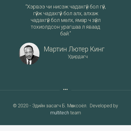
“Хэрвээ чи нисэж чадахгүй бол гүй,
гүйж чадахгүй бол алх, алхаж
чадахгүй бол мөлх, ямар ч зүйл
тохиолдсон урагшаа л яваад
бай.”
Мартин Лютер Кинг
Удирдагч
© 2020 - Эдийн засагч Б. Мөнхсоёл. Developed by
multitech
team