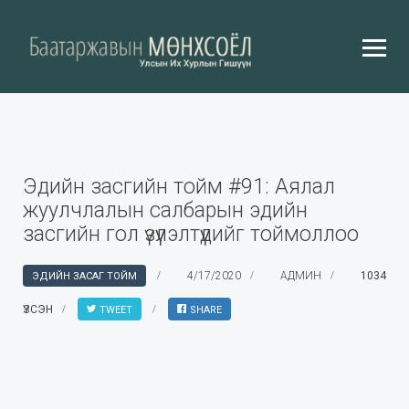
Эдийн засгийн тойм #91: Аялал
жуулчлалын салбарын эдийн
засгийн гол үзүүлэлтүүдийг тоймоллоо
4/17/2020
АДМИН
1034
ЭДИЙН ЗАСАГ ТОЙМ
ҮЗСЭН
TWEET
SHARE