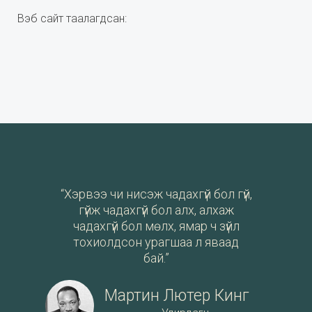
Вэб сайт таалагдсан:
“Хэрвээ чи нисэж чадахгүй бол гүй,
гүйж чадахгүй бол алх, алхаж
чадахгүй бол мөлх, ямар ч зүйл
тохиолдсон урагшаа л яваад
бай.”
Мартин Лютер Кинг