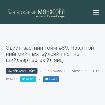
Эдийн засгийн тойм #89: Нээлттэй
нийгмийн үнэт зүйлсийн нэг нь
шийдвэр гаргах үйл явц
4/17/2020
АДМИН
1154
ЭДИЙН ЗАСАГ ТОЙМ
ҮЗСЭН
TWEET
SHARE