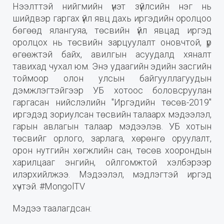
Нээлттэй нийгмийн үнэт зүйлсийн нэг нь
шийдвэр гаргах үйл явц дахь иргэдийн оролцоо
бөгөөд ялангуяа, төсвийн үйл явцад иргэд
оролцох нь төсвийн зарцуулалт оновчтой, үр
өгөөжтэй байх, авилгын асуудалд хяналт
тавихад чухал юм. Энэ удаагийн эдийн засгийн
тоймоор олон улсын байгууллагуудын
дэмжлэгтэйгээр УБ хотоос боловсруулан
гаргасан нийслэлийн "Иргэдийн төсөв-2019"
иргэдэд зориулсан төсвийн талаарх мэдээлэл,
гарын авлагын талаар мэдээлэв. УБ хотын
төсвийг орлого, зарлага, хөрөнгө оруулалт,
орон нутгийн хөгжлийн сан, төсөв хоорондын
харилцааг энгийн, ойлгомжтой хэлбэрээр
илэрхийлжээ. Мэдээлэл, мэдлэгтэй иргэд
хүчтэй. #MongolTV
Мэдээ таалагдсан: